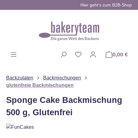
Hier geht’s zum B2B-Shop
Zum Hauptinhalt springen
0,00 €
Du hast 0 Produkte auf d
Backzutaten
Backmischungen
glutenfreie Backmischungen
Sponge Cake Backmischung
500 g, Glutenfrei