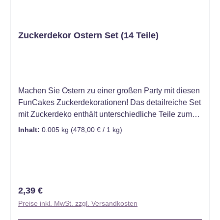
Zuckerdekor Ostern Set (14 Teile)
Machen Sie Ostern zu einer großen Party mit diesen
FunCakes Zuckerdekorationen! Das detailreiche Set
mit Zuckerdeko enthält unterschiedliche Teile zum
Dekorieren von österlichen Cupcakes, Torten und
Inhalt:
0.005 kg
(478,00 € / 1 kg)
mehr. Dieses Produkt ist: glutenfrei. Kühl und trocken
lagern (12-20 °C), möglichst dunkel und nicht in der
Nähe von Fremdgerüchen. Größe: ca. 1,5 - 2,5 cm
Inhalt: 4 Ohren, 4 Beine, 2 Schwänze, 2 Hasen, 2
Möhren Nettoinhalt: 6 g.
Regulärer Preis:
2,39 €
Preise inkl. MwSt. zzgl. Versandkosten