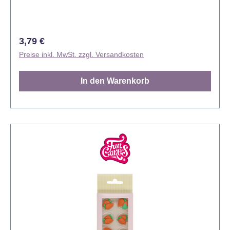
Gerüchen schützen Größe: ca. 2,6 cm Durchmesser
Inhalt: 12 Stück
Regulärer Preis:
3,79 €
Preise inkl. MwSt. zzgl. Versandkosten
In den Warenkorb