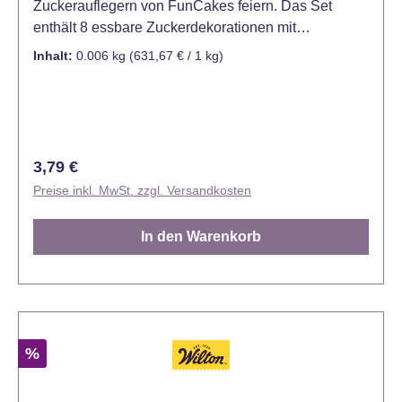
Zuckerauflegern von FunCakes feiern. Das Set
enthält 8 essbare Zuckerdekorationen mit
Rucksäcken, Taschenrechner, Tafel, Lineare und
Inhalt:
0.006 kg
(631,67 € / 1 kg)
Bleistifte. Mit den Dekorationen lassen sich Torten,
Cupcakes und Kekse ganz einfach verzieren. Kühl
und trocken lagern (12 - 20°C) Dieses Set enthält: 8
Figuren: 2 Rucksäcke, einen Taschenrechner, eine
Tafel, 2 Lineale, 2 Bleistifte Nettoinhalt: 6 g.
Regulärer Preis:
3,79 €
Preise inkl. MwSt. zzgl. Versandkosten
In den Warenkorb
Rabatt
%