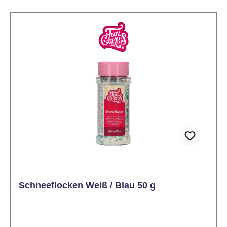
direkter Sonneneinstrahlung schützen. Sahne,
Desserts, Eis usw. erst kurz vor dem Servieren
dekorieren. Schokolade, Fondant, Zuckerguss usw.
vor dem Antrocknen dekorieren.
Schneeflocken Weiß / Blau 50 g