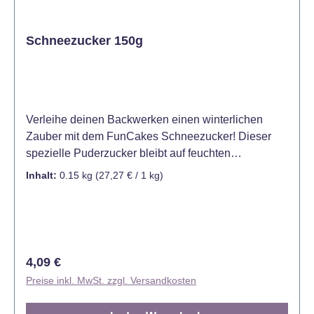
Schneezucker 150g
Verleihe deinen Backwerken einen winterlichen
Zauber mit dem FunCakes Schneezucker! Dieser
spezielle Puderzucker bleibt auf feuchten
Oberflächen wie Glasuren, Sahne oder Früchten
Inhalt:
0.15 kg
(27,27 € / 1 kg)
stabil und schmilzt nicht – ideal für das Dekorieren
von Torten, Cupcakes, Gebäck oder Desserts.
Perfekt, um deinen Kreationen eine schneeweiße,
festliche Note zu verleihen. Stäube ein wenig über
die Kekse, Kuchen und Brote für einen Belag, der
Regulärer Preis:
4,09 €
nicht wegschmilzt oder verschwindet. Es kann im
Preise inkl. MwSt. zzgl. Versandkosten
Kühlschrank aufbewahrt werden und schmilzt nicht.
Es behält seine weiße Farbe, ohne feucht oder