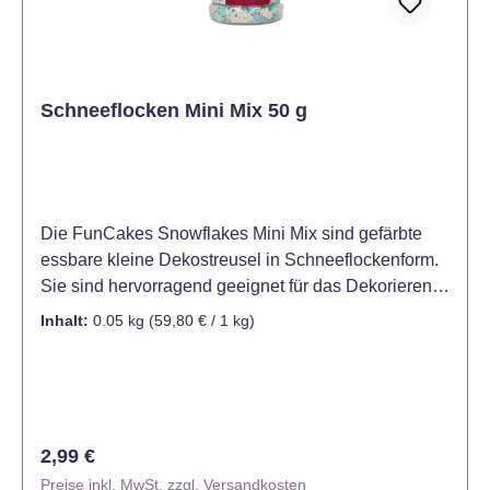
Schneeflocken Mini Mix 50 g
Die FunCakes Snowflakes Mini Mix sind gefärbte
essbare kleine Dekostreusel in Schneeflockenform.
Sie sind hervorragend geeignet für das Dekorieren
und Verzieren von Kuchen, Torten, Cupcakes,
Inhalt:
0.05 kg
(59,80 € / 1 kg)
Muffins, Keksen, Desserts, Eis und vielen weiteren
süßen Leckereien. Mit ihrer Vielseitigkeit und guten
Handhabung sind sie ein unverzichtbares Werkzeug
für jeden Konditor oder Hobbybäcker. Die FunCakes
Snowflakes sind bereits in vielen verschiedenen
Regulärer Preis:
2,99 €
Farben und Größen erhältlich. Verpackt in
Preise inkl. MwSt. zzgl. Versandkosten