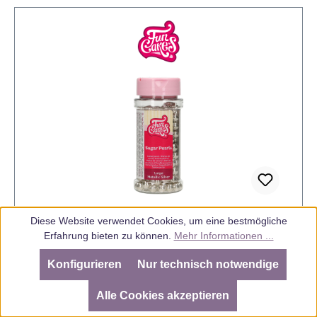
Diese Website verwendet Cookies, um eine bestmögliche
Erfahrung bieten zu können.
Mehr Informationen ...
Sugar Pearls Large (8 mm) Metallic Silber
80 g
Konfigurieren
Nur technisch notwendige
SEHR GUT
(4.98 / 5)
aus
805
Bewertungen bei: ebay.de, amazon.de, amazon.it, shopvote.de ⓘ
Alle Cookies akzeptieren
Informationen zur Echtheit der Bewertungen