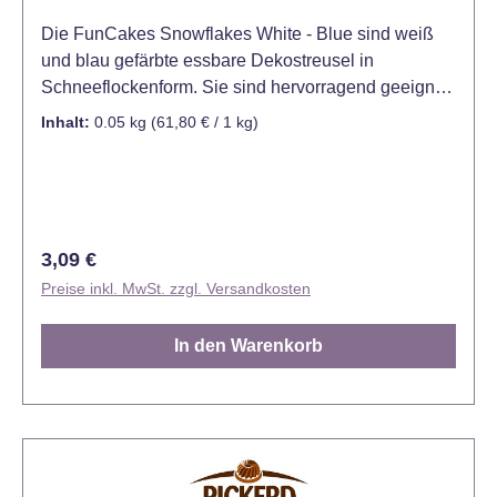
Die FunCakes Snowflakes White - Blue sind weiß
und blau gefärbte essbare Dekostreusel in
Schneeflockenform. Sie sind hervorragend geeignet
für das Dekorieren und Verzieren von Kuchen,
Inhalt:
0.05 kg
(61,80 € / 1 kg)
Torten, Cupcakes, Muffins, Keksen, Desserts, Eis
und vielen weiteren süßen Leckereien. Mit ihrer
Vielseitigkeit und guten Handhabung sind sie ein
unverzichtbares Werkzeug für jeden Konditor oder
Hobbybäcker. Die FunCakes Snowflakes sind
Regulärer Preis:
3,09 €
bereits in vielen verschiedenen Farben und Größen
Preise inkl. MwSt. zzgl. Versandkosten
erhältlich. Verpackt in praktischer Streudose. Farbe:
Weiß, Blau Inhalt: 50 Gramm. Lager: Trocken lagern,
In den Warenkorb
zwischen 8° C - 20° C