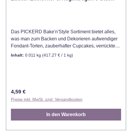
Das PICKERD Bake'n'Style Sortiment bietet alles,
was man zum Backen und Dekorieren aufwendiger
Fondant-Torten, zauberhafter Cupcakes, verrückten
Cake Pops oder bunten Rainbow Cakes braucht. Mit
Inhalt:
0.011 kg
(417,27 € / 1 kg)
den formschönen Zucker-Einhörnern & -
Regenbögen lassen sich angesagte Kleingebäcke
wie Cupcakes, Cake Pops und Muffins individuell
und kreativ dekorieren. Aber auch klassische
Kuchen, Torten, Eis und leckere Desserts sind damit
Regulärer Preis:
4,59 €
ganz schnell und einfach zu verzieren. Einhorn-Fans
Preise inkl. MwSt. zzgl. Versandkosten
aufgepasst! Die süßen Zucker-Einhörner und -
Regenbögen kommen direkt aus dem magischen
In den Warenkorb
Regenbogen-Land und verwandeln Kuchen,
Cupcakes, Cake-Pops und Co. in zauberhafte
Leckereien. Hinweis: Kühl und trocken lagern. Vor