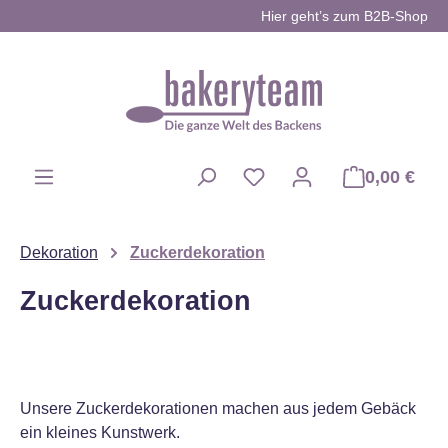
Hier geht’s zum B2B-Shop
Zum Hauptinhalt springen
0,00 €
Du hast 0 Produkte auf d
Dekoration
Zuckerdekoration
Zuckerdekoration
Unsere Zuckerdekorationen machen aus jedem Gebäck
ein kleines Kunstwerk.