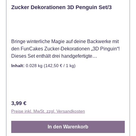
Zucker Dekorationen 3D Penguin Set/3
Bringe winterliche Magie auf deine Backwerke mit
den FunCakes Zucker-Dekorationen „3D Pinguin“!
Dieses Set enthält drei handgefertigte
Pinguinfiguren aus essbarem Zucker, die perfekt für
Inhalt:
0.028 kg
(142,50 € / 1 kg)
Torten oder Cupcakes geeignet sind. Die
detailreichen und niedlichen Pinguine verleihen
deinen Kreationen einen charmanten, winterlichen
Look – ideal für Weihnachtsfeiern, Geburtstage oder
Winterpartys. Kühl und trocken lagern (12 - 20°C),
Regulärer Preis:
3,99 €
vor Sonnenlicht und Gerüchen schützen) Größe: Die
Preise inkl. MwSt. zzgl. Versandkosten
detailreichen Figuren sind ca. 4 cm groß und ein
echter Blickfang. Inhalt: 3 Stück
In den Warenkorb