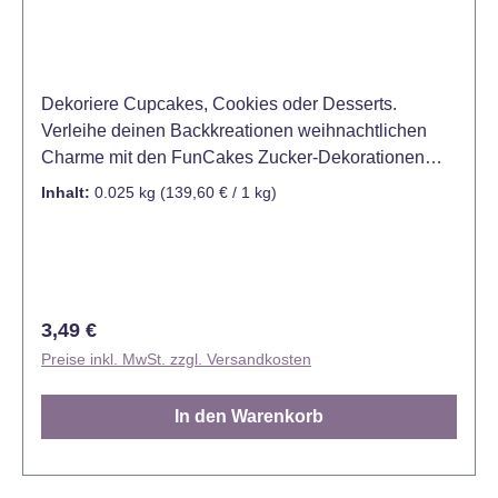
Dekoriere Cupcakes, Cookies oder Desserts.
Verleihe deinen Backkreationen weihnachtlichen
Charme mit den FunCakes Zucker-Dekorationen
„Santa’s Mütze“! Dieses Set enthält 12 liebevoll
Inhalt:
0.025 kg
(139,60 € / 1 kg)
gestaltete, essbare Mützen des Weihnachtsmanns
aus hochwertigem Zucker. Perfekt zum Verzieren
von Torten, Cupcakes, Keksen oder Desserts – ideal
für die festliche Weihnachtszeit. Kühl und trocken
lagern (12 - 20°C), vor Sonnenlicht und Gerüchen
Regulärer Preis:
3,49 €
schützen Inhalt: 12 Stück
Preise inkl. MwSt. zzgl. Versandkosten
In den Warenkorb