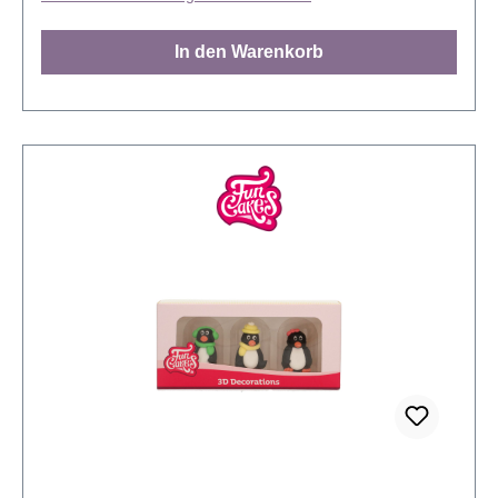
praktischer Streudose. Farbe: Weiß, Blau,
Dunkelblau Inhalt: 50 Gramm. Lager: Trocken lagern,
In den Warenkorb
zwischen 8° C - 20° C