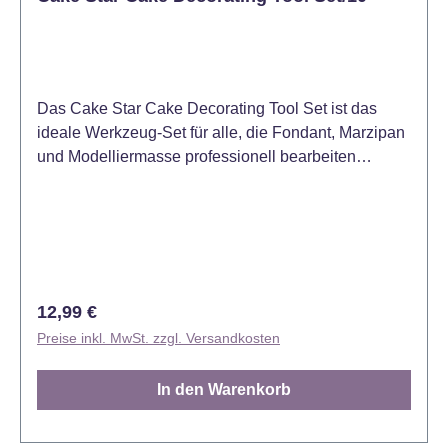
Das Cake Star Cake Decorating Tool Set ist das
ideale Werkzeug-Set für alle, die Fondant, Marzipan
und Modelliermasse professionell bearbeiten
möchten. Dieses 8-teilige Set bietet eine vielseitige
Auswahl an Werkzeugen, die dir präzise Kontrolle
bei der Dekoration deiner Torten, Cupcakes und
Kekse ermöglichen. Egal ob feine Details, glatte
Kanten oder filigrane Muster – mit diesen
Werkzeugen wird jede Kreation zum Meisterwerk.
Regulärer Preis:
12,99 €
Inhalt: 8 Modelliergeräte, 1 Smoother und 1 kleines
Preise inkl. MwSt. zzgl. Versandkosten
Nudelholz. Jetzt bestellen und deine
Tortendekoration mit professionellem Werkzeug
In den Warenkorb
perfektionieren!