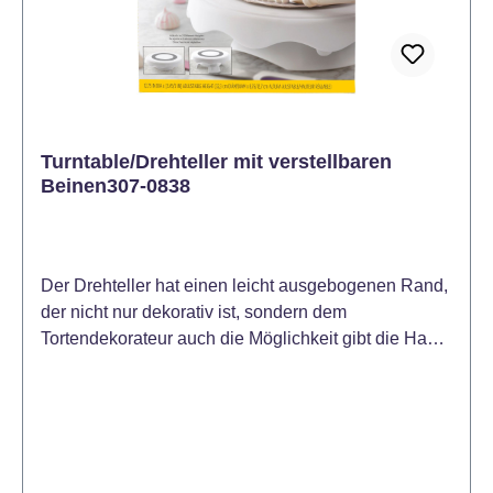
Turntable/Drehteller mit verstellbaren
Beinen307-0838
Der Drehteller hat einen leicht ausgebogenen Rand,
der nicht nur dekorativ ist, sondern dem
Tortendekorateur auch die Möglichkeit gibt die Hand
abzulegen und den Teller einfach zu drehen. Die
verstellbaren Beine ermöglichen das Arbeiten auf 2
unterschiedlichen Höhen. Die „Easy-Lock“-Funktion
hält die Beine sicher in der eingestellten Position.
Geeignet für Kuchen und Torten bis zu einem