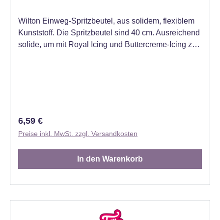
Wilton Einweg-Spritzbeutel, aus solidem, flexiblem
Kunststoff. Die Spritzbeutel sind 40 cm. Ausreichend
solide, um mit Royal Icing und Buttercreme-Icing zu
arbeiten. Auch geeignet, um zum Beispiel Candy
Melts in der Mikrowelle zu schmelzen. Dieser
Spender ermöglicht eine bequeme Entnahme der
einzelnen Spritzbeutel. Inhalt 12 Stück.
Regulärer Preis:
6,59 €
Preise inkl. MwSt. zzgl. Versandkosten
In den Warenkorb