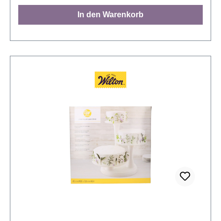
beschichteten Dummy kann man super einfach mit
In den Warenkorb
z.B. Fondant bedecken. Sie können das Piping-Gel
auch für die Umrandung von Bildern auf Ihrem
Kuchen verwenden. Zuerst werden die Konturen mit
dem Gel gespritzt, dann wird das Bild ausgemalt.
Die Konturen verschwinden, da das Gel farblos ist.
Sie können einen Einweg-Spritzbeutel verwenden,
um das Gel aufzuspritzen. Lagerung: an einem
kühlen, trockenen Ort (15 °C - 20 °C) aufbewahren.