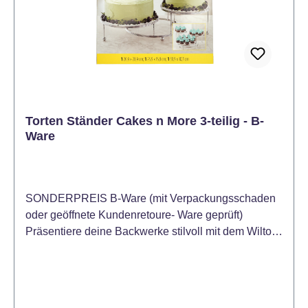
Torten Ständer Cakes n More 3-teilig - B-
Ware
SONDERPREIS B-Ware (mit Verpackungsschaden
oder geöffnete Kundenretoure- Ware geprüft)
Präsentiere deine Backwerke stilvoll mit dem Wilton
Cakes 'n More 3-Tier Party Stand! Dieser elegante
Ständer bietet drei Etagen, die genügend Platz für
Torten, Cupcakes, Desserts oder Snacks bieten. Die
versetzten Ebenen sorgen für eine ansprechende