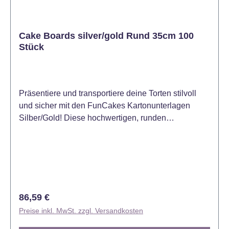
Cake Boards silver/gold Rund 35cm 100
Stück
Präsentiere und transportiere deine Torten stilvoll
und sicher mit den FunCakes Kartonunterlagen
Silber/Gold! Diese hochwertigen, runden
Tortenunterlagen mit einem Durchmesser von 35 cm
sind auf der einen Seite silbern und auf der anderen
goldfarben beschichtet. Sie bieten eine elegante und
stabile Basis für große Torten und Kuchen – perfekt
für professionelle Bäcker oder Vielbäcker. Der
Karton ist rund 1 mm stark (800 g Karton) und somit
Regulärer Preis:
86,59 €
wunderbar als Unterlage geeignet, kann aber bei
Preise inkl. MwSt. zzgl. Versandkosten
einer Stapeltorte auch als Zwischenlage benutzt
werden. Mit 100 Stück verpackt In 5 Größen