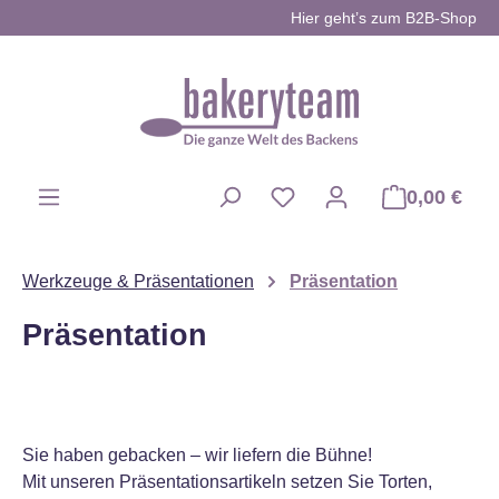
Hier geht’s zum B2B-Shop
Zum Hauptinhalt springen
0,00 €
Du hast 0 Produkte auf d
Werkzeuge & Präsentationen
Präsentation
Präsentation
Sie haben gebacken – wir liefern die Bühne!
Mit unseren Präsentationsartikeln setzen Sie Torten,