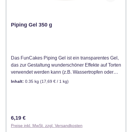
Piping Gel 350 g
Das FunCakes Piping Gel ist ein transparentes Gel,
das zur Gestaltung wunderschöner Effekte auf Torten
verwendet werden kann (z.B. Wassertropfen oder
Nebeleffekte). Mit dem Piping-Gel kann man
Inhalt:
0.35 kg
(17,69 € / 1 kg)
Cupcakes dünn beschichten, bevor sie mit Marzipan
oder Fondant eingedeckt werden. Außerdem ist das
Gel von FunCakes ideal, um ein (Wafer-)Bild auf
Ihren Kuchen zu kleben. Aufgrund des transparenten
Gels werden Sie nicht mehr sehen, dass das Gel
Regulärer Preis:
6,19 €
unter dem Bild ist. Auch bei der Arbeit mit Dummys
Preise inkl. MwSt. zzgl. Versandkosten
ist das Piping-Gel sehr hilfreich! Den mit Piping-Gel