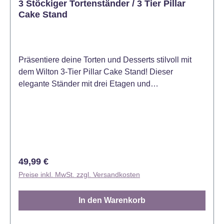
3 Stöckiger Tortenständer / 3 Tier Pillar
Cake Stand
Präsentiere deine Torten und Desserts stilvoll mit
dem Wilton 3-Tier Pillar Cake Stand! Dieser
elegante Ständer mit drei Etagen und
säulenförmigen Stützen ist ideal für Hochzeitstorten,
Geburtstagsfeiern oder andere festliche Anlässe. Die
unterschiedlichen Höhen der Etagen sorgen für eine
beeindruckende Präsentation deiner Backwerke und
verleihen jedem Tisch ein professionelles Flair.
Einfach zu auf- und abzubauen. Farbe ist gebrochen
Regulärer Preis:
49,99 €
weiß. Aus Kunststoff Maße der Etagen: - Untere
Preise inkl. MwSt. zzgl. Versandkosten
Ebene: ca. 30 cm Durchmesser - Mittlere Ebene: ca.
25 cm Durchmesser - Obere Ebene: ca. 20 cm
In den Warenkorb
Durchmesser