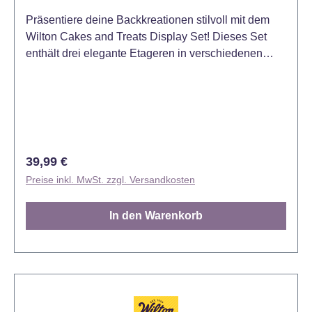
Präsentiere deine Backkreationen stilvoll mit dem
Wilton Cakes and Treats Display Set! Dieses Set
enthält drei elegante Etageren in verschiedenen
Größen, ideal für die Präsentation von Torten,
Cupcakes, Keksen, Desserts oder Snacks. Die
robuste Konstruktion und das schlichte Design
machen diese Display-Ständer perfekt für
Hochzeiten, Geburtstage, Partys oder Buffets. -
Gestell aus Metall, weiß lackiert -Ablagen aus
Regulärer Preis:
39,99 €
kristallklarem, durchsichtigen Kunststoff
Preise inkl. MwSt. zzgl. Versandkosten
Durchmesser: 20, 25 und 30 cm
In den Warenkorb