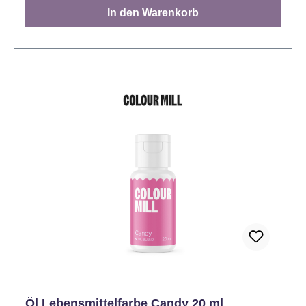
auf Wasserbasis (von denen wir wissen, dass sie
In den Warenkorb
Wasser von den Ölen in Ihrem Gebäck abstoßen).
Anders als herkömmliche Gelfarben liebt Colour Mill
Oil Blend die Fette und Öle, die in Ihren Backwaren
enthalten sind, und nutzt sie, um die spezielle
Farbformel zu verteilen. Das Ergebnis sind
atemberaubend leuchtende, satte und gleichmäßige
Farbtöne, die nicht verblassen. Sie eignet sich
besonders gut für Buttercreme, Schweizer Baiser,
Schokolade, Kuchenteig, Ganache und
Zuckermasse. Es funktioniert auch in Blütenpasten,
Gumpastes, Modellierpasten, Marzipan,
Kuchenmischungen, Gebäck, Zuckerguss, Isomalt,
Spritzgel, Tortenspitzenmischungen und mehr. Ihre
Torten werden nicht nur umwerfend aussehen,
sondern mit Colour Mill erhalten Sie auch mehr
Farbe für Ihr Geld. Die hohe Konzentration bedeutet,
dass Sie viel weniger verbrauchen, als Sie es
normalerweise tun würden, um noch leuchtendere
Öl Lebensmittelfarbe Candy 20 ml