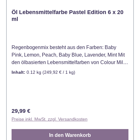
Öl Lebensmittelfarbe Pastel Edition 6 x 20
ml
Regenbogenmix besteht aus den Farben: Baby
Pink, Lemon, Peach, Baby Blue, Lavender, Mint Mit
den ölbasierten Lebensmittelfarben von Colour Mill
erzielen Sie makellose, leuchtende und wunderbar
Inhalt:
0.12 kg
(249,92 € / 1 kg)
kräftige Farben für Ihre Torten. Colour Mill
Ölmischungen ermöglichen es der Farbe, sich in
jedem Teil eines fettreichen Mediums zu verteilen,
einschließlich Zucker, Eier und Butter. Das liegt
daran, dass alle Materialien auf Wasserbasis entfernt
Regulärer Preis:
29,99 €
und durch back- und kuchenfreundliche Öle ersetzt
Preise inkl. MwSt. zzgl. Versandkosten
wurden; diese Öle mischen sich viel besser als Gele
auf Wasserbasis (von denen wir wissen, dass sie
In den Warenkorb
Wasser von den Ölen in Ihrem Gebäck abstoßen).