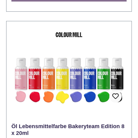
Anders als herkömmliche Gelfarben liebt Colour Mill
Oil Blend die Fette und Öle, die in Ihren Backwaren
enthalten sind, und nutzt sie, um die spezielle
Farbformel zu verteilen. Das Ergebnis sind
atemberaubend leuchtende, satte und gleichmäßige
Farbtöne, die nicht verblassen. Sie eignet sich
besonders gut für Buttercreme, Schweizer Baiser,
Schokolade, Kuchenteig, Ganache und
Zuckermasse. Es funktioniert auch in Blütenpasten,
Gumpastes, Modellierpasten, Marzipan,
Kuchenmischungen, Gebäck, Zuckerguss, Isomalt,
Spritzgel, Tortenspitzenmischungen und mehr. Ihre
Torten werden nicht nur umwerfend aussehen,
sondern mit Colour Mill erhalten Sie auch mehr
Farbe für Ihr Geld. Die hohe Konzentration bedeutet,
dass Sie viel weniger verbrauchen, als Sie es
normalerweise tun würden, um noch leuchtendere
Öl Lebensmittelfarbe Bakeryteam Edition 8
und farbenfrohere Ergebnisse zu erzielen. Sie
x 20ml
brauchen jeweils nur einen winzigen Tropfen, um