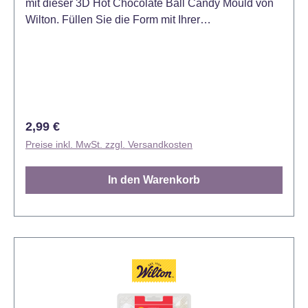
mit dieser 3D Hot Chocolate Ball Candy Mould von
Wilton. Füllen Sie die Form mit Ihrer
Lieblingsschokoladenmischung, Marshmallows und
Streuseln. Die Form enthält 1 Design, 2
verschiedene Größen und 6 Vertiefungen.
Handwäsche wird empfohlen. Material: Kunststoff.
Größe: ca. 6,3 cm und 3,8 cm im Durchmesser.
Regulärer Preis:
2,99 €
Preise inkl. MwSt. zzgl. Versandkosten
In den Warenkorb