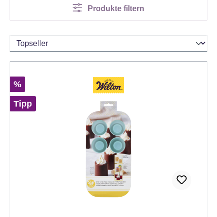
Produkte filtern
Rabatt
%
Tipp