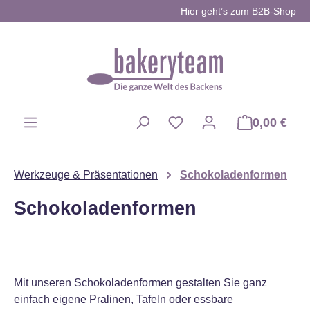
Hier geht’s zum B2B-Shop
Zum Hauptinhalt springen
0,00 €
Du hast 0 Produkte auf d
Werkzeuge & Präsentationen
Schokoladenformen
Schokoladenformen
Mit unseren Schokoladenformen gestalten Sie ganz
einfach eigene Pralinen, Tafeln oder essbare