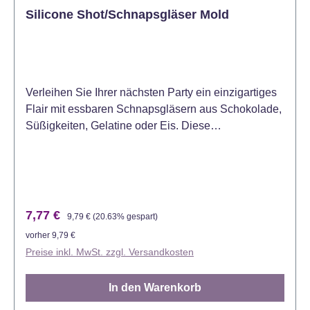
Silicone Shot/Schnapsgläser Mold
Verleihen Sie Ihrer nächsten Party ein einzigartiges
Flair mit essbaren Schnapsgläsern aus Schokolade,
Süßigkeiten, Gelatine oder Eis. Diese
Schnapsglasform aus Silikon eignet sich
hervorragend für die Herstellung von
Schnapsgläsern mit Süßigkeiten, Schokoladen-
Shots oder gefrorenen Leckereien und ist eine
kreative Möglichkeit, Ihren Gästen etwas Leckeres
Verkaufspreis:
Regulärer Preis:
7,77 €
9,79 €
(20.63% gespart)
zum Essen zu bereiten! Füllen Sie Eis-
vorher 9,79 €
Schnapsgläser mit einem aromatisierten Likör oder
Preise inkl. MwSt. zzgl. Versandkosten
füllen Sie ein Schokoladen-Schnapsglas mit einem
Schuss Mokka-Mousse auf. Da diese Form aus
In den Warenkorb
Silikon besteht, das von Natur aus
antihaftbeschichtet ist, lassen sich Ihre Leckereien