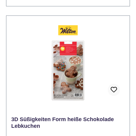
leicht herausnehmen. Drehen Sie die Form einfach
um, um Ihre Schnapsgläser herauszuholen. Diese
Schnapsglasform aus Silikon ist eine lustige Form
für jeden Anlass und eine tolle Ergänzung für Ihre
Backsammlung! - Silikonform für 8 Shotgläser - Ideal
für Schokolade, Melts, Gelatine oder Wasser (Eis) -
Flexibles, lebensmittelechtes Silikon - für einfaches
Herauslösen - Wiederverwendbar und leicht zu
reinigen - Spülmaschinengeeignet. Hitzebeständig
bis 230 °C. - Maße der Form ca. 30,7 x 13,7 cm.
Anwendungshinweis: Die Form mit der gewünschten
Masse (z. B. geschmolzene Schokolade) befüllen,
fest werden lassen und die fertigen Shotgläser
vorsichtig herauslösen. Tipp: Für eine stabile Form
die Silikonform auf ein Tablett oder Blech stellen.
Jetzt bestellen und essbare Shotgläser mit Wow-
3D Süßigkeiten Form heiße Schokolade
Effekt kreieren!
Lebkuchen