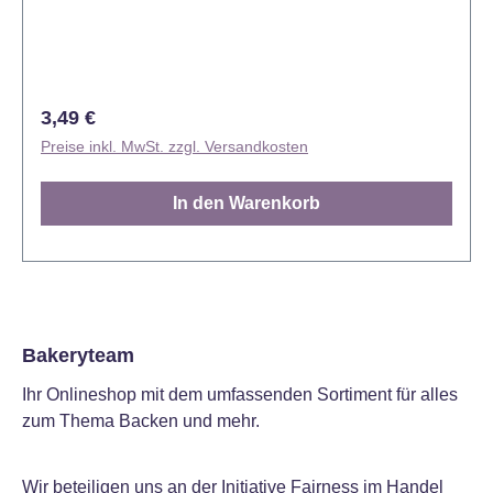
Deko auf Desserts dienen. Die detaillierte
Schneeflockenstruktur macht deine Kreationen zu
echten Hinguckern – ideal für gemütliche Wintertage
oder als liebevolles Geschenk.
Regulärer Preis:
3,49 €
Anwendungshinweis: Einfach geschmolzene
Preise inkl. MwSt. zzgl. Versandkosten
Schokolade in die Form füllen, abkühlen lassen und
die fertigen Schneeflocken vorsichtig herauslösen.
In den Warenkorb
Handwäsche wird empfohlen. Material: Kunststoff.
Jetzt bestellen und deine Heißgetränke in ein
winterliches Erlebnis verwandeln!
Bakeryteam
Ihr Onlineshop mit dem umfassenden Sortiment für alles
zum Thema Backen und mehr.
Wir beteiligen uns an der Initiative Fairness im Handel