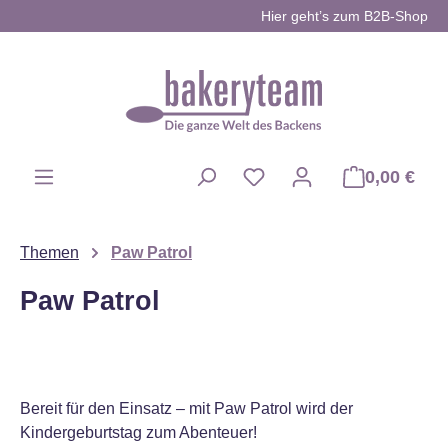
Hier geht’s zum B2B-Shop
Zum Hauptinhalt springen
0,00 €
Du hast 0 Produkte auf d
Themen
Paw Patrol
Paw Patrol
Bereit für den Einsatz – mit Paw Patrol wird der
Kindergeburtstag zum Abenteuer!