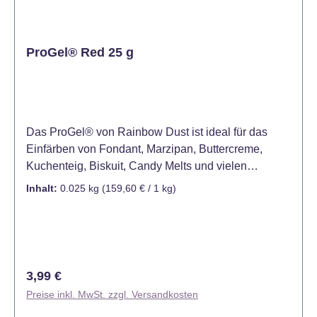
ProGel® Red 25 g
Das ProGel® von Rainbow Dust ist ideal für das
Einfärben von Fondant, Marzipan, Buttercreme,
Kuchenteig, Biskuit, Candy Melts und vielen
weiteren Produkten. Bereits eine kleine Menge
Inhalt:
0.025 kg
(159,60 € / 1 kg)
dieser hochkonzentrierten Lebensmittelfarbe ist
ausreichend, um Ihren Kreationen eine satte kräftige
Farbe zu verleihen. Mit ihrer großen Ergiebigkeit und
wunderschönen Farbe sind sie ein sehr begehrtes
Produkt für Konditoren und Hobbybäcker. ProGel®
Regulärer Preis:
3,99 €
ist bereits in vielen verschiedenen Farben erhältlich.
Preise inkl. MwSt. zzgl. Versandkosten
Diese lassen sich auch hervorragend untereinander