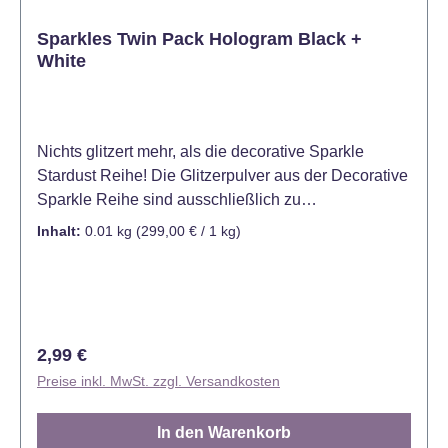
Sparkles Twin Pack Hologram Black +
White
Nichts glitzert mehr, als die decorative Sparkle
Stardust Reihe! Die Glitzerpulver aus der Decorative
Sparkle Reihe sind ausschließlich zu
Dekorationszwecken gedacht und nicht für den
Inhalt:
0.01 kg
(299,00 € / 1 kg)
Verzehr geeignet - Kein Lebensmittel!
Regulärer Preis:
2,99 €
Preise inkl. MwSt. zzgl. Versandkosten
In den Warenkorb