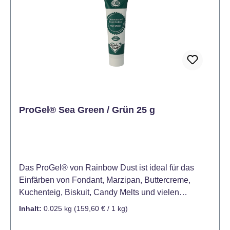
ProGel® Sea Green / Grün 25 g
Das ProGel® von Rainbow Dust ist ideal für das
Einfärben von Fondant, Marzipan, Buttercreme,
Kuchenteig, Biskuit, Candy Melts und vielen
weiteren Produkten. Bereits eine kleine Menge
Inhalt:
0.025 kg
(159,60 € / 1 kg)
dieser hochkonzentrierten Lebensmittelfarbe ist
ausreichend, um Ihren Kreationen eine satte kräftige