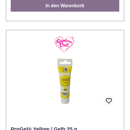
mischen. Die empfohlene Menge beträgt max. 3
In den Warenkorb
Gramm Farbe pro 1 kg Dekoration und max. 1 g
Farbe pro 1 kg Kuchen. Farbe: Rot, backfest Inhalt:
25 Gramm. Lager: Bei Zimmertemperatur
aufbewahren Anwendung: Entfernen Sie das
Alusiegel unter der Schraubkappe und fügen Sie die
gewünschte Menge Gel ihrem Produkt zu. Kneten
Sie so lange, bis das gewünschte Ergebnis erreicht
ist.
ProGel® Yellow / Gelb 25 g