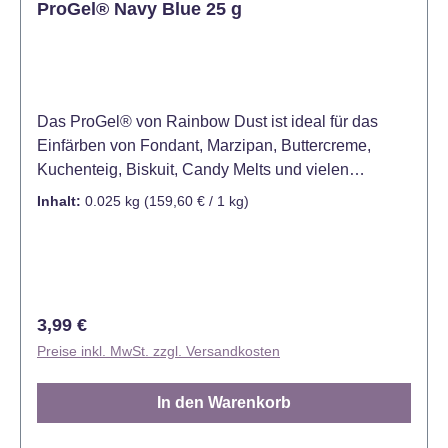
ProGel® Navy Blue 25 g
Das ProGel® von Rainbow Dust ist ideal für das
Einfärben von Fondant, Marzipan, Buttercreme,
Kuchenteig, Biskuit, Candy Melts und vielen
weiteren Produkten. Bereits eine kleine Menge
Inhalt:
0.025 kg
(159,60 € / 1 kg)
dieser hochkonzentrierten Lebensmittelfarbe ist
ausreichend, um Ihren Kreationen eine satte kräftige
Farbe zu verleihen. Mit ihrer großen Ergiebigkeit und
wunderschönen Farbe sind sie ein sehr begehrtes
Produkt für Konditoren und Hobbybäcker. ProGel®
Regulärer Preis:
3,99 €
ist bereits in vielen verschiedenen Farben erhältlich.
Preise inkl. MwSt. zzgl. Versandkosten
Diese lassen sich auch hervorragend untereinander
mischen. Die empfohlene Menge beträgt 3 Gramm
In den Warenkorb
Farbe pro 1 kg Dekoration (max. Dosierung 4 g ) und
max. 1,5 g Farbe pro 1 kg Kuchen. Farbe: