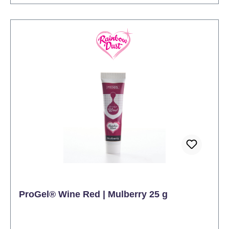
Marineblau, backfest Inhalt: 25 Gramm. Lager: Bei
Zimmertemperatur aufbewahren Anwendung:
Entfernen Sie das Alusiegel unter der Schraubkappe
und fügen Sie die gewünschte Menge Gel ihrem
Produkt zu. Kneten Sie so lange, bis das
gewünschte Ergebnis erreicht ist.
ProGel® Wine Red | Mulberry 25 g