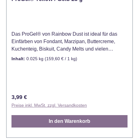
Das ProGel® von Rainbow Dust ist ideal für das
Einfärben von Fondant, Marzipan, Buttercreme,
Kuchenteig, Biskuit, Candy Melts und vielen
weiteren Produkten. Bereits eine kleine Menge
Inhalt:
0.025 kg
(159,60 € / 1 kg)
dieser hochkonzentrierten Lebensmittelfarbe ist
ausreichend, um Ihren Kreationen eine satte kräftige
Farbe zu verleihen. Mit ihrer großen Ergiebigkeit und
wunderschönen Farbe sind sie ein sehr begehrtes
Produkt für Konditoren und Hobbybäcker. ProGel®
Regulärer Preis:
3,99 €
ist bereits in vielen verschiedenen Farben erhältlich.
Preise inkl. MwSt. zzgl. Versandkosten
Diese lassen sich auch hervorragend untereinander
mischen. Die empfohlene Menge beträgt 3 Gramm
In den Warenkorb
Farbe pro 1 kg Dekoration (max. Dosierung 7 g ) und
max. 2,5 g Farbe pro 1 kg Kuchen. Farbe: Gelb,
backfest Inhalt: 25 Gramm. Lager: Bei