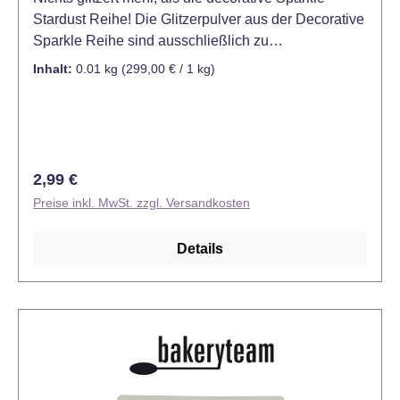
Stardust Reihe! Die Glitzerpulver aus der Decorative
Sparkle Reihe sind ausschließlich zu
Dekorationszwecken gedacht und nicht für den
Inhalt:
0.01 kg
(299,00 € / 1 kg)
Verzehr geeignet - Kein Lebensmittel!
Regulärer Preis:
2,99 €
Preise inkl. MwSt. zzgl. Versandkosten
Details