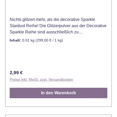
Nichts glitzert mehr, als die decorative Sparkle
Stardust Reihe! Die Glitzerpulver aus der Decorative
Sparkle Reihe sind ausschließlich zu
Dekorationszwecken gedacht und nicht für den
Inhalt:
0.01 kg
(299,00 € / 1 kg)
Verzehr geeignet - Kein Lebensmittel!
Regulärer Preis:
2,99 €
Preise inkl. MwSt. zzgl. Versandkosten
In den Warenkorb