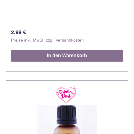
Verzehr geeignet - Kein Lebensmittel!.
Regulärer Preis:
2,99 €
Preise inkl. MwSt. zzgl. Versandkosten
In den Warenkorb