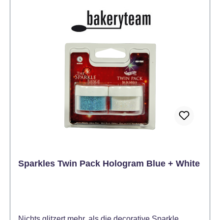
Sparkles Twin Pack Hologram Blue + White
Nichts glitzert mehr, als die decorative Sparkle