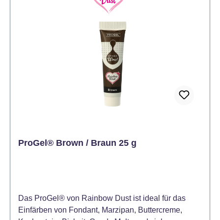
Tinte im Stift ist auf wasserbasis und deshalb nicht
zum Zeichnen auf Chocolade und Candy Melts
geeignet. Der Food Art Pen enthält 5 Gramm
essbare Lebensmitteltinte
ProGel® Brown / Braun 25 g
Das ProGel® von Rainbow Dust ist ideal für das
Einfärben von Fondant, Marzipan, Buttercreme,