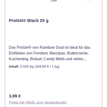
ProGel® Black 25 g
Das ProGel® von Rainbow Dust ist ideal für das
Einfärben von Fondant, Marzipan, Buttercreme,
Kuchenteig, Biskuit, Candy Melts und vielen
weiteren Produkten. Bereits eine kleine Menge
Inhalt:
0.025 kg
(159,60 € / 1 kg)
dieser hochkonzentrierten Lebensmittelfarbe ist
ausreichend, um Ihren Kreationen eine satte kräftige
Farbe zu verleihen. Mit ihrer großen Ergiebigkeit und
wunderschönen Farbe sind sie ein sehr begehrtes
Produkt für Konditoren und Hobbybäcker. ProGel®
Regulärer Preis:
3,99 €
ist bereits in vielen verschiedenen Farben erhältlich.
Preise inkl. MwSt. zzgl. Versandkosten
Diese lassen sich auch hervorragend untereinander