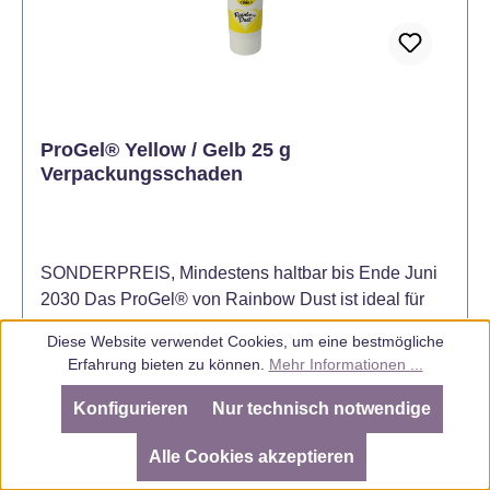
ProGel® Yellow / Gelb 25 g
Verpackungsschaden
SONDERPREIS, Mindestens haltbar bis Ende Juni
2030 Das ProGel® von Rainbow Dust ist ideal für
das Einfärben von Fondant, Marzipan, Buttercreme,
Diese Website verwendet Cookies, um eine bestmögliche
Kuchenteig, Biskuit, Candy Melts und vielen
Inhalt:
0.025 kg
(87,60 € / 1 kg)
Erfahrung bieten zu können.
Mehr Informationen ...
weiteren Produkten. Bereits eine kleine Menge
dieser hochkonzentrierten Lebensmittelfarbe ist
Konfigurieren
Nur technisch notwendige
ausreichend, um Ihren Kreationen eine satte kräftige
SEHR GUT
(4.98 / 5)
aus
805
Bewertungen bei: ebay.de, amazon.de, amazon.it, shopvote.de ⓘ
Farbe zu verleihen. Mit ihrer großen Ergiebigkeit und
Alle Cookies akzeptieren
Verkaufspreis:
Regulärer Preis:
2,19 €
Informationen zur Echtheit der Bewertungen
3,99 €
(45.11% gespart)
wunderschönen Farbe sind sie ein sehr begehrtes