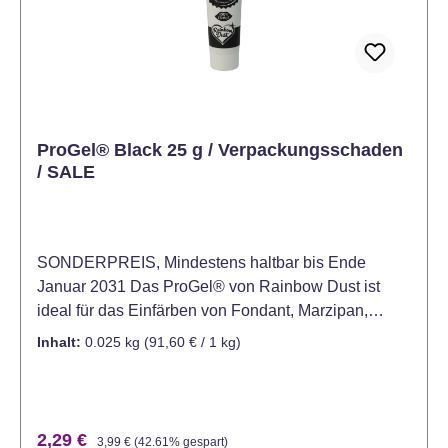
ProGel® Black 25 g / Verpackungsschaden
/ SALE
SONDERPREIS, Mindestens haltbar bis Ende
Januar 2031 Das ProGel® von Rainbow Dust ist
ideal für das Einfärben von Fondant, Marzipan,
Buttercreme, Kuchenteig, Biskuit, Candy Melts und
Inhalt:
0.025 kg
(91,60 € / 1 kg)
vielen weiteren Produkten. Bereits eine kleine
Menge dieser hochkonzentrierten Lebensmittelfarbe
ist ausreichend, um Ihren Kreationen eine satte
kräftige Farbe zu verleihen. Mit ihrer großen
Verkaufspreis:
Regulärer Preis:
2,29 €
3,99 €
(42.61% gespart)