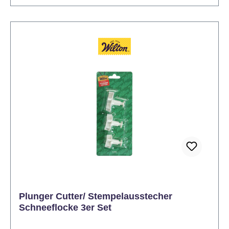
Weiß, Hellblau und Silber, glänzende & matte
Elemente - Praktischer Behälter mit getrennten
Fächern für saubere Dosierung und einfachen
Einsatz - Inhalt: 105 g Nettogewicht - Lagerung:
Trocken lagern und vor direkter Hitze schützen,
damit Farbe & Glanz erhalten bleiben Anwendung &
Tipps Bestreuen Sie Frosting, Glasur oder Fondant
in hygroskopischen (leicht feuchten) Phasen für
besten Halt. Beginnen Sie mit detailreichen
Elementen und ergänzen kleinere Stücke danach für
Tiefenwirkung. Für besondere Effekte einzelne
Elemente leicht schräg setzen. Verwenden Sie die
einzelnen Fächer gezielt, um verschiedene Akzente
zu setzen – so wirkt das Gesamtbild harmonisch und
eindrucksvoll. Der Wilton 4‑in‑1 Sprinkle Mix „Winter
Bliss“ bringt winterlichen Zauber auf Ihre Kuchen &
Plunger Cutter/ Stempelausstecher
Cupcakes – ideal für festliche Dekos zum
Schneeflocke 3er Set
Verschenken oder Selbernaschen. Jetzt bestellen
und schon bald winterlich backen!