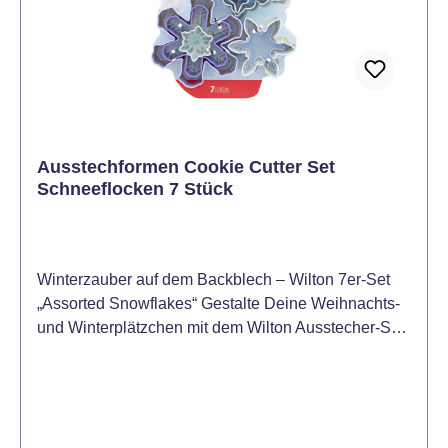
Ausstechformen Cookie Cutter Set
Schneeflocken 7 Stück
Winterzauber auf dem Backblech – Wilton 7er‑Set
„Assorted Snowflakes“ Gestalte Deine Weihnachts‑
und Winterplätzchen mit dem Wilton Ausstecher‑Set
„Assorted Snowflakes“ besonders zauberhaft!
Sieben unterschiedliche Schneeflocken‑Ausstecher
erlauben Dir kreative Vielfalt in Größe, Form und
Design. Perfekt für festliche Kekse, Fondant oder
winterliche Dekorationen – und ideal, wenn es