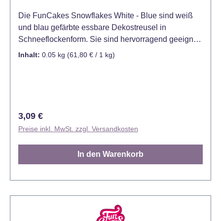
Die FunCakes Snowflakes White - Blue sind weiß
und blau gefärbte essbare Dekostreusel in
Schneeflockenform. Sie sind hervorragend geeignet
für das Dekorieren und Verzieren von Kuchen,
Inhalt:
0.05 kg
(61,80 € / 1 kg)
Torten, Cupcakes, Muffins, Keksen, Desserts, Eis
und vielen weiteren süßen Leckereien. Mit ihrer
Vielseitigkeit und guten Handhabung sind sie ein
unverzichtbares Werkzeug für jeden Konditor oder
Hobbybäcker. Die FunCakes Snowflakes sind
Regulärer Preis:
3,09 €
bereits in vielen verschiedenen Farben und Größen
Preise inkl. MwSt. zzgl. Versandkosten
erhältlich. Verpackt in praktischer Streudose. Farbe:
Weiß, Blau Inhalt: 50 Gramm. Lager: Trocken lagern,
In den Warenkorb
zwischen 8° C - 20° C