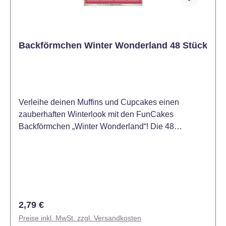
Formen, viel Gestaltungsspielraum. Jetzt bestellen
und die Plätzchenzeit frostig schön machen!
Backförmchen Winter Wonderland 48 Stück
Verleihe deinen Muffins und Cupcakes einen
zauberhaften Winterlook mit den FunCakes
Backförmchen „Winter Wonderland“! Die 48
hochwertigen Förmchen überzeugen mit
winterlichen Designs wie Schneeflocken und
eisigen Motiven – perfekt für Weihnachtsfeiern,
Winterpartys oder als festliches Mitbringsel. Dank
ihrer fettabweisenden Beschichtung bleiben die
Farben auch nach dem Backen brillant und machen
Regulärer Preis:
2,79 €
deine Leckereien zu echten Hinguckern. Größe der
Preise inkl. MwSt. zzgl. Versandkosten
Backformen: ca. 5 cm im Durchmesser und 3,2 cm