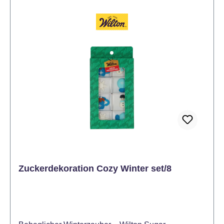
Verzierung zu Weihnachten oder Feierlichkeiten -
Essbar & Halal‑zertifiziert: Sicher für alle, die
besonderen Wert auf Qualität legen - Lagertipp: Kühl
& trocken bei 12‑20 °C aufbewahren
Anwendungstipps Legen Sie die Schoki‑Geschenke
als dekorativen Abschluss auf Kuchen, Fondant oder
Glasur, sobald diese Oberfläche noch leicht haftet.
So bleibt der Look knackig und die Schleifenform
deutlich sichtbar. Verleihen Sie Ihren Backwerken
mit den FunCakes Schokoladendekorationen
Geschenk Braun/Gold ein festliches Finish – stilvoll,
geschmackvoll und sofort bereit. Jetzt bestellen und
Genuss in Geschenkform bringen!
Zuckerdekoration Cozy Winter set/8