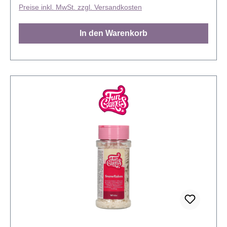
Bronzetönung verleiht einen warmen, metallischen
Preise inkl. MwSt. zzgl. Versandkosten
Glanz - Design: Eiskristallform – elegant, winterlich
und stilvoll - Vielseitig einsetzbar: Perfekt für
In den Warenkorb
Desserttische, Hochzeitstorten, Winterbacken oder
Festtage - Essbar & sicher: Lebensmittelechte
Zuckerdekorationen, bereit zum Aufsetzen Kühl und
trocken lagern. Vor direkter Sonneneinstrahlung
schützen. Verarbeitungshinweise: Die Kristalle
einfach auf die fertige Sahne, Desserts, Eis usw. erst
kurz vor dem Servieren dekorieren. Schokolade,
Fondant, Zuckerguss usw. vor dem Antrocknen
dekorieren.. Kleinere Details wirken plastischer,
wenn sie leicht schräg platziert werden. Mit dem
FunCakes Zuckerdekoration Bronze Eiskristall Set
bringen Sie Winterzauber und edle Eleganz auf Ihre
Backwerke. Jetzt bestellen und Ihre Deko in Bronze
erstrahlen lassen!