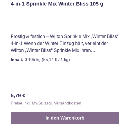
4-in-1 Sprinkle Mix Winter Bliss 105 g
Frostig & festlich – Wilton Sprinkle Mix „Winter Bliss“
4‑in‑1 Wenn der Winter Einzug hält, verleiht der
Wilton „Winter Bliss“ Sprinkle Mix Ihren
Backkreationen ein stimmungsvolles
Inhalt:
0.105 kg
(55,14 € / 1 kg)
Schnee‑Ambiente. Vier unterschiedliche
Streuselarten – von schimmernden Eiskristallen über
perlglänzende Kugeln bis hin zu typischen
Winterfarben – bieten vielfältige
Gestaltungsmöglichkeiten. Perfekt, um Kuchen,
Regulärer Preis:
5,79 €
Cupcakes und Torten in eine zauberhafte
Preise inkl. MwSt. zzgl. Versandkosten
Winterlandschaft zu verwandeln. - Vier Sorten in
einem Set: unterschiedliche Formen und Texturen
In den Warenkorb
sorgen für abwechslungsreiches Aussehen -
Farblich auf Winter abgestimmt: kühle Töne wie