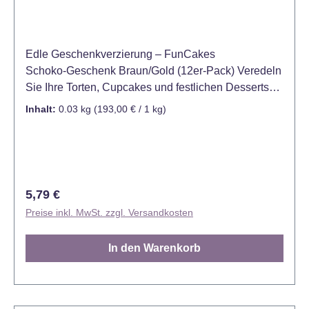
Edle Geschenkverzierung – FunCakes
Schoko‑Geschenk Braun/Gold (12er‑Pack) Veredeln
Sie Ihre Torten, Cupcakes und festlichen Desserts
mit einem luxuriösen Touch! Die
Inhalt:
0.03 kg
(193,00 € / 1 kg)
Schokoladendekorationen von FunCakes aus echter
belgischer Milchschokolade sind mit dekorativen
goldenen Schleifen gestaltet – ideal für Weihnachten
oder besondere Anlässe, wenn das Dessert nicht nur
schmecken, sondern auch Eindruck machen soll.
Regulärer Preis:
5,79 €
Das 12‑teilige Set bietet Ihnen sofort einsatzbereite
Preise inkl. MwSt. zzgl. Versandkosten
Geschenk‑Motivschokolade, die optisch und
geschmacklich begeistert. - Packungsinhalt: 12
In den Warenkorb
dekorative Schokoladenstücke - Material: Echter
belgischer Kakao‑Milchschokolade - Design:
Geschenkbox‑Look mit fein ausgearbeiteter
goldfarbener Schleife - Anlass: Perfekt als festliche