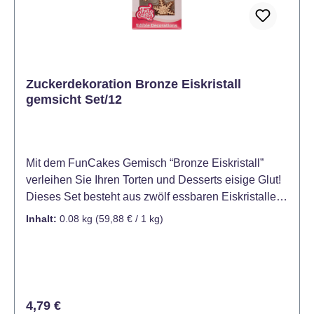
Zuckerdekoration Bronze Eiskristall
gemsicht Set/12
Mit dem FunCakes Gemisch “Bronze Eiskristall”
verleihen Sie Ihren Torten und Desserts eisige Glut!
Dieses Set besteht aus zwölf essbaren Eiskristallen
in edlem Bronze-Ton und ist die perfekte Dekoration
Inhalt:
0.08 kg
(59,88 € / 1 kg)
für festliche Kuchen, winterliche Desserts oder
luxuriöse Cake Pops. Die Kristalle sind schon fertig
gestaltet – ideal, wenn’s mal schnell gehen soll, aber
trotzdem beeindruckend aussehen muss. - Set-
Inhalt:12 dekorative Zuckerkristalle - Farbe & Finish:
Regulärer Preis:
4,79 €