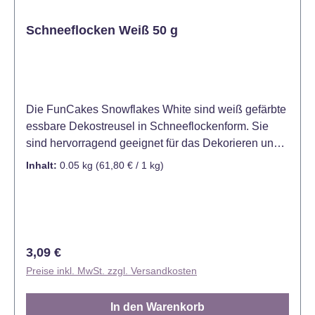
Schneeflocken Weiß 50 g
Die FunCakes Snowflakes White sind weiß gefärbte
essbare Dekostreusel in Schneeflockenform. Sie
sind hervorragend geeignet für das Dekorieren und
Verzieren von Kuchen, Torten, Cupcakes, Muffins,
Inhalt:
0.05 kg
(61,80 € / 1 kg)
Keksen, Desserts, Eis und vielen weiteren süßen
Leckereien. Mit ihrer Vielseitigkeit und guten
Handhabung sind sie ein unverzichtbares Werkzeug
für jeden Konditor oder Hobbybäcker. Die FunCakes
Snowflakes sind bereits in vielen verschiedenen
Regulärer Preis:
3,09 €
Farben und Größen erhältlich. Verpackt in
Preise inkl. MwSt. zzgl. Versandkosten
praktischer Streudose. Farbe: Weiß Inhalt: 50
Gramm. Lager: Trocken lagern, zwischen 8° C - 20°
In den Warenkorb
C