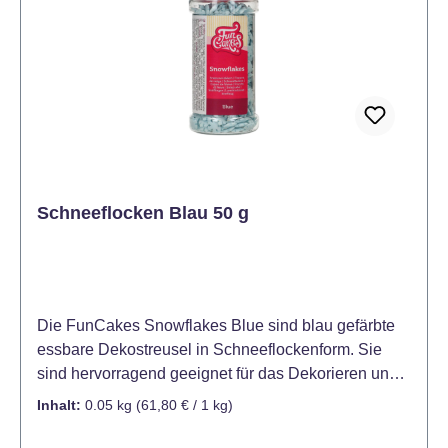
Kühl und dunkel lagern, 15-20°C. Verarbeitung: Für
das beste Ergebnis empfiehlt sich den Rollfondant
auf Raumtemperatur zu bringen und anschließend
zu kneten bis er glatt und elastisch ist. Bestäuben
Sie die Arbeitsfläche mit Puderzucker und rollen Sie
den Fondant mit einem Nudelholz aus (2-3 mm dick).
Dabei den Fondant immer wieder ein Viertel drehen,
um Anhaftungen zu verhindern. Bei kleinen Rissen
an den Rändern einfach nochmals kneten, bis die
Schneeflocken Blau 50 g
Kanten beim Ausrollen glatt sind. Anschließend ist
der Rollfondant bereit zum Verwenden.
Die FunCakes Snowflakes Blue sind blau gefärbte
essbare Dekostreusel in Schneeflockenform. Sie
sind hervorragend geeignet für das Dekorieren und
Verzieren von Kuchen, Torten, Cupcakes, Muffins,
Inhalt:
0.05 kg
(61,80 € / 1 kg)
Keksen, Desserts, Eis und vielen weiteren süßen
Leckereien. Mit ihrer Vielseitigkeit und guten