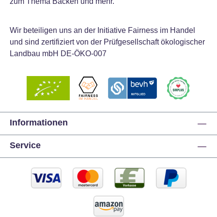
zum Thema Backen und mehr.
Schokoladendekorationen Schneeflocke (6er Pack)
setzen Sie festliche Akzente auf Ihre Winterbäckerei.
Jetzt sichern und Ihre Backkunst strahlend schön
Wir beteiligen uns an der Initiative Fairness im Handel
machen!
und sind zertifiziert von der Prüfgesellschaft ökologischer
Landbau mbH DE-ÖKO-007
Informationen
Service