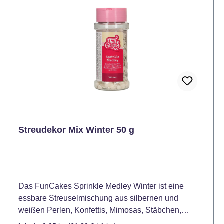
Form & Farbe behalten Anwendung & Tipps
Verwenden Sie die einzelnen Fächer gezielt, um
verschiedene Akzente zu setzen – so wirkt das
Gesamtbild harmonisch und eindrucksvoll. Vermeide
Feuchtigkeitsluft, damit die Zuckerfiguren nicht
aufweichen. Verleihe Deinem Wintergebäck mit dem
Wilton Sugar Decorations Cozy Winter Set einen
liebevollen Akzent – festlich, charmant und sofort
einsatzbereit. Jetzt sichern und den Winter auf Dein
Gebäck bringen!
Streudekor Mix Winter 50 g
Das FunCakes Sprinkle Medley Winter ist eine
essbare Streuselmischung aus silbernen und
weißen Perlen, Konfettis, Mimosas, Stäbchen,
Kügelchen, Sternen und Schneeflocken. Sie ist