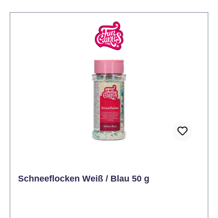
versendet werden. Dadurch kann es bei warmen
Temperaturen auf dem Versandweg zu einer
Qualitätsminderung kommen. Hinweis: Nur für die
Dekoration von Kuchen und feinen Backwaren
Achtung: Perlen können in die Atemwege von
Kindern gelangen. Kühl, trocken und lichtgeschützt
lagern.
Schneeflocken Weiß / Blau 50 g