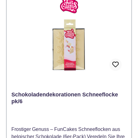
ideal für häufiges Backen in der Weihnachtszeit Teig
gut kühlen, damit die Ausstecher klare Konturen
schaffen. Plunger fest drücken, damit die Prägung
schön zur Geltung kommt. Nach dem Backen
vollständig auskühlen lassen, bevor Sie Verzierung
oder Aufbewahrung vornehmen, um Brüche zu
vermeiden. Inhalt: 3 Ausstecher mit Auswurfstempel.
Mit dem Wilton Plunger Cutter Schneeflocke Set
(3‑teilig) gestalten Sie winterlich‑feine Dekos für Ihre
Backwerke — ideal, wenn Sie Eleganz &
Frost‑Charme backen möchten. Jetzt bestellen und
Ihre Winterbäckerei erstrahlen lassen!
Schokoladendekorationen Schneeflocke
pk/6
Frostiger Genuss – FunCakes Schneeflocken aus
belgischer Schokolade (6er-Pack) Veredeln Sie Ihre