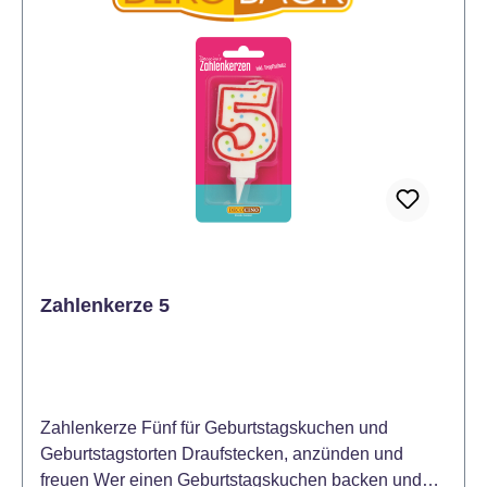
Zahlenkerze Neun – alle Zahlen sind erhältlich. Mit
Tropfschutz, denn wenn die Party läuft, will man sich
dank Tropfschutz um nichts mehr kümmern.
Zumindest was die Geburtstagskerze auf der
Geburtstagstorte betrifft. Auf alles andere haben wir
keinen Einfluss... Nicht zum Mitbacken geeignet
Nicht essbar. Vor direkter Sonneneinstrahlung
schützen. Mit Decocino Zahlenkerzen Null bis Neun
kombinierbar. Ideale Höhe: 7cm Hinweis: Kerzen nie
unbeaufsichtigt brennen lassen. Kerzen nicht in
Reichweite von Kindern oder Haustieren abbrennen.
Entzünden Sie die Kerze nicht in der Nähe von
Zahlenkerze 5
entflammbaren Gegenständen. Zwischen
brennenden Kerzen mindestens 5 cm Abstand
lassen. Tropfenbildung möglich.
Zahlenkerze Fünf für Geburtstagskuchen und
Geburtstagstorten Draufstecken, anzünden und
freuen Wer einen Geburtstagskuchen backen und