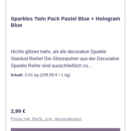
Sparkles Twin Pack Pastel Blue + Hologram
Blue
Nichts glitzert mehr, als die decorative Sparkle
Stardust Reihe! Die Glitzerpulver aus der Decorative
Sparkle Reihe sind ausschließlich zu
Dekorationszwecken gedacht und nicht für den
Inhalt:
0.01 kg
(299,00 € / 1 kg)
Verzehr geeignet - Kein Lebensmittel!.
Regulärer Preis:
2,99 €
Preise inkl. MwSt. zzgl. Versandkosten