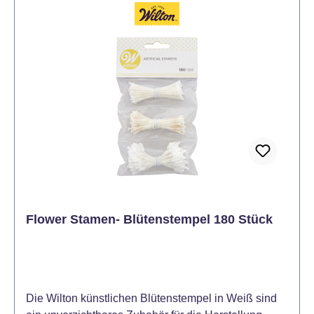
dank Tropfschutz um nichts mehr kümmern.
Zumindest was die Geburtstagskerze auf der
Geburtstagstorte betrifft. Auf alles andere haben wir
keinen Einfluss... Nicht zum Mitbacken geeignet
Nicht essbar. Vor direkter Sonneneinstrahlung
schützen. Mit Decocino Zahlenkerzen Null bis Neun
kombinierbar. Ideale Höhe: 7cm Hinweis: Kerzen nie
unbeaufsichtigt brennen lassen. Kerzen nicht in
Reichweite von Kindern oder Haustieren abbrennen.
Entzünden Sie die Kerze nicht in der Nähe von
entflammbaren Gegenständen. Zwischen
brennenden Kerzen mindestens 5 cm Abstand
lassen. Tropfenbildung möglich.
Flower Stamen- Blütenstempel 180 Stück
Die Wilton künstlichen Blütenstempel in Weiß sind