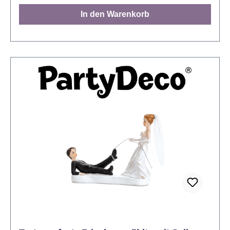
top aus und machen Spaß. Endlos kombinierbar
In den Warenkorb
Selbstverständlich endlos miteinander kombinierbar
sind alle Decocino Zahlenkerzen, sodass jeder
zwei- oder gar dreistellige Geburtstag damit dekoriert
werden kann und nicht ein ganzes Set an
Zahlenkerzen gekauft werden muss. Von der
Zahlenkerze Null bis zur Zahlenkerze Neun – alle
Zahlen sind erhältlich. Mit Tropfschutz, denn wenn
die Party läuft, will man sich dank Tropfschutz um
nichts mehr kümmern. Zumindest was die
Geburtstagskerze auf der Geburtstagstorte betrifft.
Auf alles andere haben wir keinen Einfluss... Nicht
zum Mitbacken geeignet Nicht essbar. Vor direkter
Sonneneinstrahlung schützen. Mit Decocino
Zahlenkerzen Null bis Neun kombinierbar. Ideale
Höhe: 7cm Hinweis: Kerzen nie unbeaufsichtigt
brennen lassen. Kerzen nicht in Reichweite von
Kindern oder Haustieren abbrennen. Entzünden Sie
die Kerze nicht in der Nähe von entflammbaren