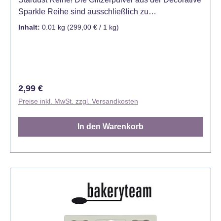
Sparkle Reihe sind ausschließlich zu
Dekorationszwecken gedacht und nicht für den
Inhalt:
0.01 kg
(299,00 € / 1 kg)
Verzehr geeignet - Kein Lebensmittel!
Regulärer Preis:
2,99 €
Preise inkl. MwSt. zzgl. Versandkosten
In den Warenkorb