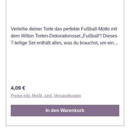
Verleihe deiner Torte das perfekte Fußball-Motto mit
dem Wilton Torten-Dekorationsset „Fußball“! Dieses
7-teilige Set enthält alles, was du brauchst, um eine
beeindruckende Fußballtorte zu gestalten. Mit
Spielfeldmarkierungen, einem Ball und Figuren wird
deine Torte zum Highlight jeder Feier – ideal für
Geburtstage, Fußball-Partys oder Sport-Events.
Ideal für Fußballfans. Wiederverwendbar, nicht
essbar. Inhalt: Zwei Tore und fünf Spieler.
Regulärer Preis:
4,09 €
Preise inkl. MwSt. zzgl. Versandkosten
In den Warenkorb