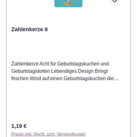
Zahlenkerze 8
Zahlenkerze Acht für Geburtstagskuchen und
Geburtstagstorten Lebendiges Design Bringt
frischen Wind auf einen Geburtstagskuchen die
Decocino Zahlenkerzen zum Dekorieren für eine
Geburtstagsüberraschung. Die Decocino
Zahlenkerzen haben ein lebendiges Design mit
farbiger Umrandung und fröhlich-bunten Punkten im
Zahlenbild. Damit kann man einen
Geburtstagskuchen oder eine Geburtstagstorte ganz
Regulärer Preis:
1,19 €
einfach mit der Zahlenkerze Acht bzw. jeder anderen
Preise inkl. MwSt. zzgl. Versandkosten