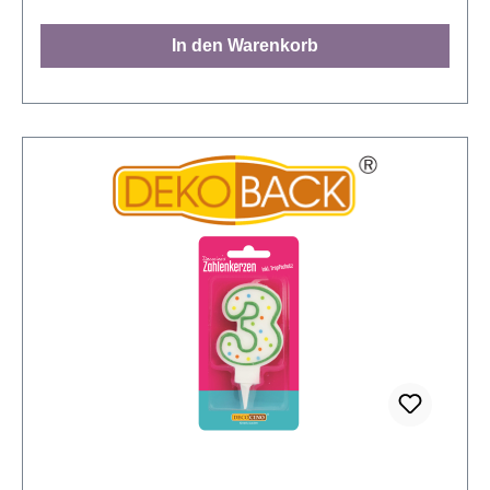
Zahl, die gefeiert wird, aufpeppen. Endlos
kombinierbar Selbstverständlich endlos miteinander
In den Warenkorb
kombinierbar sind alle Decocino Zahlenkerzen,
sodass jeder zwei- oder gar dreistellige Geburtstag
damit dekoriert werden kann und nicht ein ganzes
Set an Zahlenkerzen gekauft werden muss. Von der
Zahlenkerze Null bis zur Zahlenkerze Neun – alle
Zahlen sind erhältlich. Mit Tropfschutz, denn wenn
die Party läuft, will man sich dank Tropfschutz um
nichts mehr kümmern. Zumindest was die
Geburtstagskerze auf der Geburtstagstorte betrifft.
Auf alles andere haben wir keinen Einfluss... Nicht
zum Mitbacken geeignet Nicht essbar. Vor direkter
Sonneneinstrahlung schützen. Mit Decocino
Zahlenkerzen Null bis Neun kombinierbar. Ideale
Höhe: 7cm Hinweis: Kerzen nie unbeaufsichtigt
brennen lassen. Kerzen nicht in Reichweite von
Kindern oder Haustieren abbrennen. Entzünden Sie
die Kerze nicht in der Nähe von entflammbaren