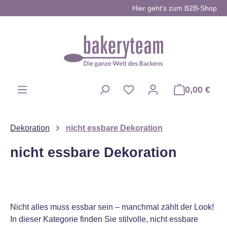
Hier geht’s zum B2B-Shop
Zum Hauptinhalt springen
0,00 €
Du hast 0 Produkte auf d
Dekoration
nicht essbare Dekoration
nicht essbare Dekoration
Nicht alles muss essbar sein – manchmal zählt der Look!
In dieser Kategorie finden Sie stilvolle, nicht essbare