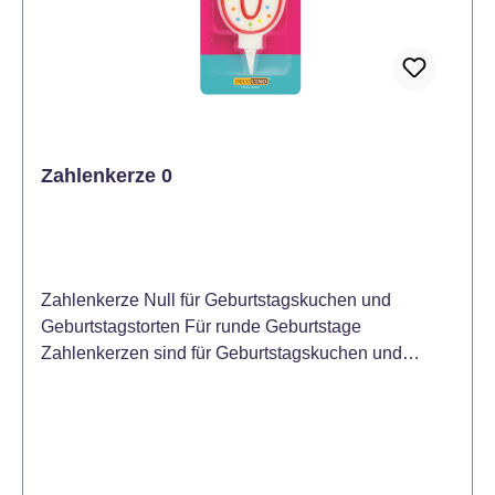
brennen lassen. Kerzen nicht in Reichweite von
Kindern oder Haustieren abbrennen. Entzünden Sie
die Kerze nicht in der Nähe von entflammbaren
Gegenständen. Zwischen brennenden Kerzen
mindestens 5 cm Abstand lassen. Tropfenbildung
möglich.
Zahlenkerze 0
Zahlenkerze Null für Geburtstagskuchen und
Geburtstagstorten Für runde Geburtstage
Zahlenkerzen sind für Geburtstagskuchen und
Geburtstagstorten die einfachste und schönste
Backdeko. Und Kerzen auspusten, das macht doch
jeder gerne, egal wie alt jemand wird. Erst recht,
wenn es sich um einen runden Geburtstag handelt.
Die Decocino Zahlenkerze Null braucht man also