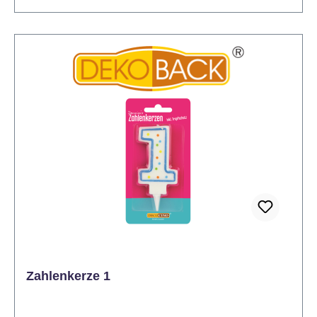
kombinierbar sind alle Decocino Zahlenkerzen,
sodass jeder zwei- oder gar dreistellige Geburtstag
damit dekoriert werden kann und nicht ein ganzes
Set an Zahlenkerzen gekauft werden muss. Von der
Zahlenkerze Null bis zur Zahlenkerze Neun – alle
Zahlen sind erhältlich. Mit Tropfschutz, denn wenn
die Party läuft, will man sich dank Tropfschutz um
nichts mehr kümmern. Zumindest was die
Geburtstagskerze auf der Geburtstagstorte betrifft.
Auf alles andere haben wir keinen Einfluss... Nicht
zum Mitbacken geeignet Nicht essbar. Vor direkter
Sonneneinstrahlung schützen. Mit Decocino
Zahlenkerzen Null bis Neun kombinierbar. Ideale
Höhe: 7cm Hinweis: Kerzen nie unbeaufsichtigt
brennen lassen. Kerzen nicht in Reichweite von
Kindern oder Haustieren abbrennen. Entzünden Sie
Zahlenkerze 1
die Kerze nicht in der Nähe von entflammbaren
Gegenständen. Zwischen brennenden Kerzen