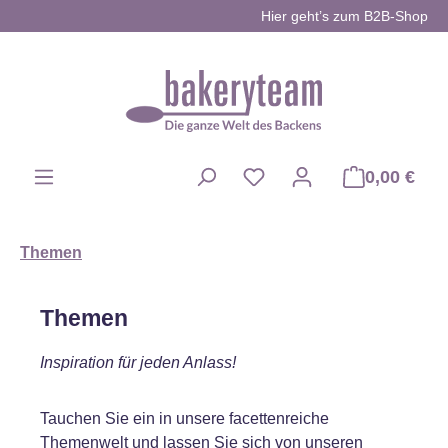
Hier geht’s zum B2B-Shop
Zum Hauptinhalt springen
0,00 €
Du hast 0 Produkte auf d
Themen
Themen
Inspiration für jeden Anlass!
Tauchen Sie ein in unsere facettenreiche
Themenwelt und lassen Sie sich von unseren