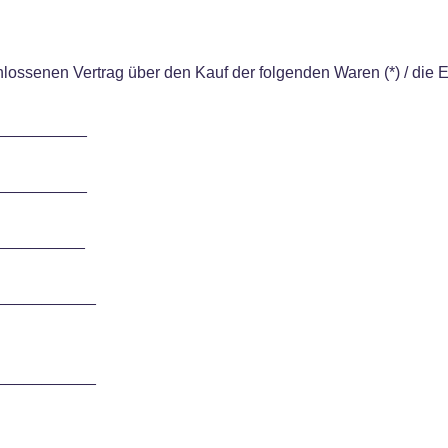
chlossenen Vertrag über den Kauf der folgenden Waren (*) / die 
__________
__________
____________
___________
___________