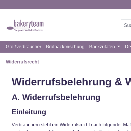
m Hauptinhalt springen
Zur Suche springen
Zur Hauptnavigation springen
Großverbraucher
Brotbackmischung
Backzutaten
De
Widerrufsrecht
Widerrufsbelehrung & W
A. Widerrufsbelehrung
Einleitung
Verbrauchern steht ein Widerrufsrecht nach folgender Ma