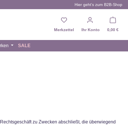
Hier geht’s zum B2B-Shop
Du hast 0 Produkte auf d
Merkzettel
Ihr Konto
0,00 €
rken
SALE
in Rechtsgeschäft zu Zwecken abschließt, die überwiegend