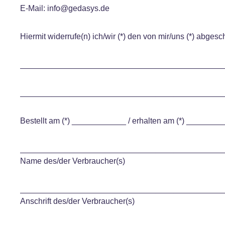
E-Mail: info@gedasys.de
Hiermit widerrufe(n) ich/wir (*) den von mir/uns (*) abges
_____________________________________________
_____________________________________________
Bestellt am (*) ____________ / erhalten am (*) ______
_____________________________________________
Name des/der Verbraucher(s)
_____________________________________________
Anschrift des/der Verbraucher(s)