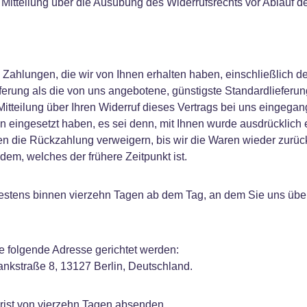
e Mitteilung über die Ausübung des Widerrufsrechts vor Ablauf d
 Zahlungen, die wir von Ihnen erhalten haben, einschließlich d
eferung als die von uns angebotene, günstigste Standardliefer
tteilung über Ihren Widerruf dieses Vertrags bei uns eingega
on eingesetzt haben, es sei denn, mit Ihnen wurde ausdrücklich
n die Rückzahlung verweigern, bis wir die Waren wieder zurüc
em, welches der frühere Zeitpunkt ist.
estens binnen vierzehn Tagen ab dem Tag, an dem Sie uns über 
folgende Adresse gerichtet werden:
straße 8, 13127 Berlin, Deutschland.
Frist von vierzehn Tagen absenden.