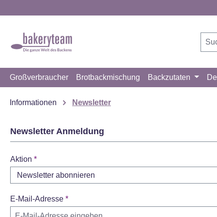
m Hauptinhalt springen
Zur Suche springen
Zur Hauptnavigation springen
Großverbraucher
Brotbackmischung
Backzutaten
De
Informationen
Newsletter
Newsletter Anmeldung
Aktion
*
E-Mail-Adresse
*