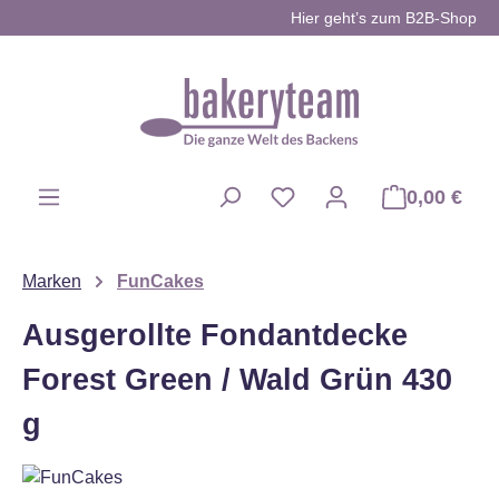
Hier geht’s zum B2B-Shop
Zum Hauptinhalt springen
0,00 €
Du hast 0 Produkte auf d
Marken
FunCakes
Ausgerollte Fondantdecke
Forest Green / Wald Grün 430
g