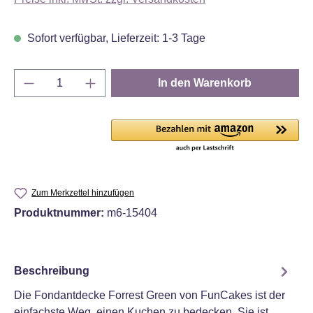
Sofort verfügbar, Lieferzeit: 1-3 Tage
Produkt Anzahl: Gib den gewünschten Wert e
In den Warenkorb
Zum Merkzettel hinzufügen
Produktnummer:
m6-15404
Beschreibung
Die Fondantdecke Forrest Green von FunCakes ist der
einfachste Weg, einen Kuchen zu bedecken. Sie ist