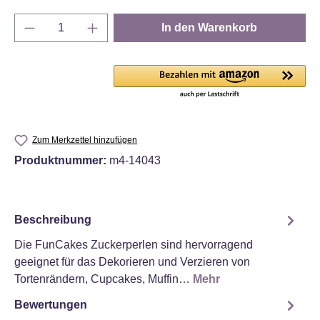
Produkt Anzahl: Gib den gewünschten Wert e
In den Warenkorb
Zum Merkzettel hinzufügen
Produktnummer:
m4-14043
Beschreibung
Die FunCakes Zuckerperlen sind hervorragend
geeignet für das Dekorieren und Verzieren von
Tortenrändern, Cupcakes, Muffin…
Mehr
Bewertungen