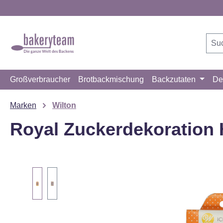
m Hauptinhalt springen
Zur Suche springen
Zur Hauptnavigation springen
Großverbraucher
Brotbackmischung
Backzutaten
De
Marken
Wilton
Royal Zuckerdekoration H
Bildergalerie überspringen