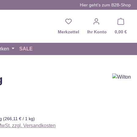
Hier geht’s zum B2B-Shop
Du hast 0 Produkte auf d
Merkzettel
Ihr Konto
0,00 €
rken
SALE
g
eis:
kg
(266,11 € / 1 kg)
 MwSt. zzgl. Versandkosten