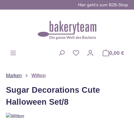
Hier geht’s zum B2B-Shop
Zum Hauptinhalt springen
0,00 €
Du hast 0 Produkte auf d
Marken
Wilton
Sugar Decorations Cute
Halloween Set/8