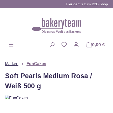
Hier geht’s zum B2B-Shop
Zum Hauptinhalt springen
0,00 €
Du hast 0 Produkte auf d
Marken
FunCakes
Soft Pearls Medium Rosa /
Weiß 500 g