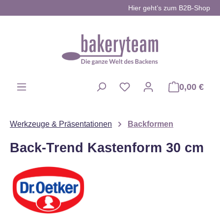
Hier geht’s zum B2B-Shop
Zum Hauptinhalt springen
0,00 €
Du hast 0 Produkte auf d
Werkzeuge & Präsentationen
Backformen
Back-Trend Kastenform 30 cm