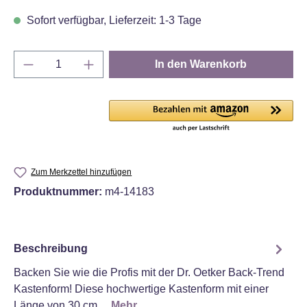
Sofort verfügbar, Lieferzeit: 1-3 Tage
Produkt Anzahl: Gib den gewünschten Wert e
In den Warenkorb
Zum Merkzettel hinzufügen
Produktnummer:
m4-14183
Beschreibung
Backen Sie wie die Profis mit der Dr. Oetker Back-Trend
Kastenform! Diese hochwertige Kastenform mit einer
Länge von 30 cm…
Mehr