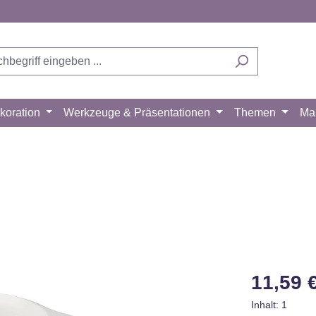
koration
Werkzeuge & Präsentationen
Themen
Ma
Regulärer Pr
11,59 
Inhalt:
1