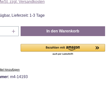
 MwSt. zzgl. Versandkosten
ügbar, Lieferzeit: 1-3 Tage
Anzahl: Gib den gewünschten Wert ein oder
In den Warenkorb
tel hinzufügen
mmer:
m4-14193