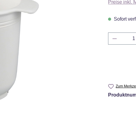
Preise inkl.
Sofort verf
Produkt 
Zum Merkzet
Produktnu