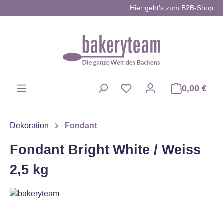
Hier geht’s zum B2B-Shop
Zum Hauptinhalt springen
0,00 €
Du hast 0 Produkte auf d
Dekoration
Fondant
Fondant Bright White / Weiss
2,5 kg