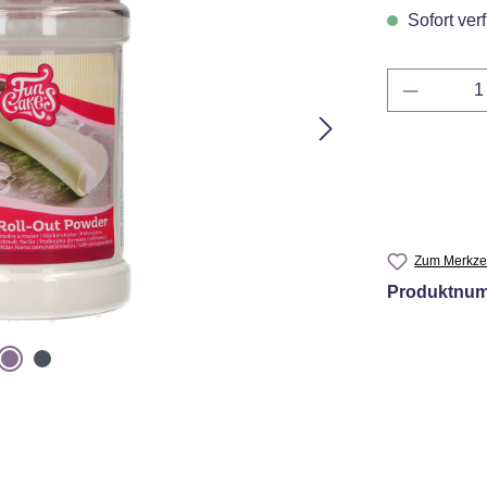
Sofort verf
Produkt 
Zum Merkzet
Produktnu