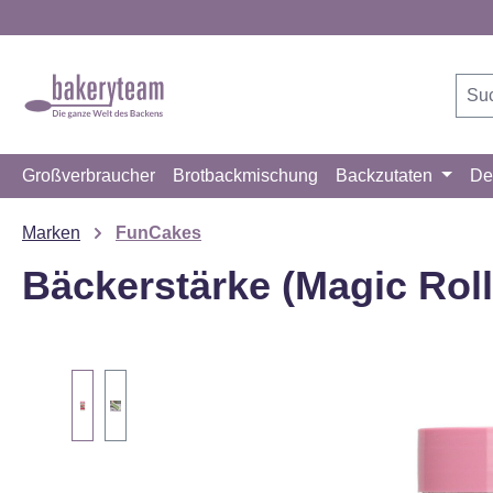
m Hauptinhalt springen
Zur Suche springen
Zur Hauptnavigation springen
Großverbraucher
Brotbackmischung
Backzutaten
De
Marken
FunCakes
Bäckerstärke (Magic Rol
Bildergalerie überspringen