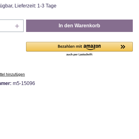
ügbar, Lieferzeit: 1-3 Tage
Anzahl: Gib den gewünschten Wert ein oder
In den Warenkorb
tel hinzufügen
mmer:
m5-15096