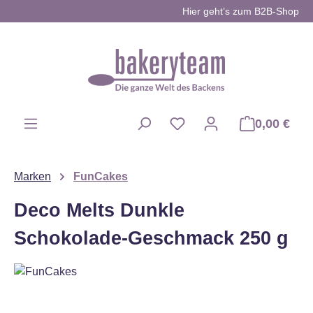
Hier geht’s zum B2B-Shop
Zum Hauptinhalt springen
0,00 €
Du hast 0 Produkte auf d
Marken
FunCakes
Deco Melts Dunkle
Schokolade-Geschmack 250 g