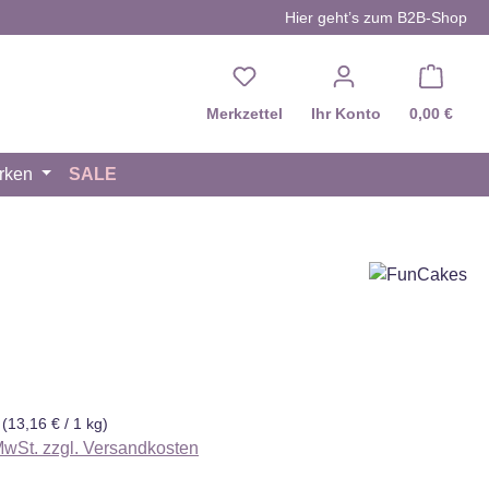
Hier geht’s zum B2B-Shop
Du hast 0 Produkte auf d
Merkzettel
Ihr Konto
0,00 €
rken
SALE
eis:
g
(13,16 € / 1 kg)
 MwSt. zzgl. Versandkosten