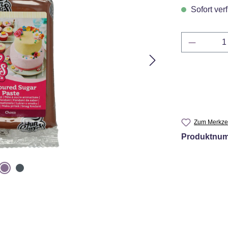
Sofort verf
Produkt 
Zum Merkzet
Produktnu