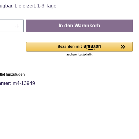
ügbar, Lieferzeit: 1-3 Tage
Anzahl: Gib den gewünschten Wert ein oder
In den Warenkorb
tel hinzufügen
mmer:
m4-13949