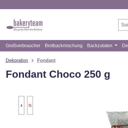
m Hauptinhalt springen
Zur Suche springen
Zur Hauptnavigation springen
Großverbraucher
Brotbackmischung
Backzutaten
De
Dekoration
Fondant
Fondant Choco 250 g
Bildergalerie überspringen