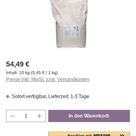
Regulärer Preis:
54,49 €
Inhalt:
10 kg
(5,45 € / 1 kg)
Preise inkl. MwSt. zzgl. Versandkosten
Sofort verfügbar, Lieferzeit: 1-3 Tage
Produkt Anzahl: Gib den gewünschten Wert e
In den Warenkorb