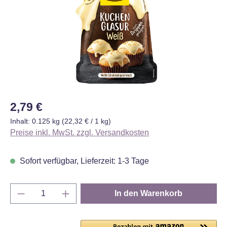
Regulärer Preis:
2,79 €
Inhalt:
0.125 kg
(22,32 € / 1 kg)
Preise inkl. MwSt. zzgl. Versandkosten
Sofort verfügbar, Lieferzeit: 1-3 Tage
Produkt Anzahl: Gib den gewünschten Wert e
In den Warenkorb