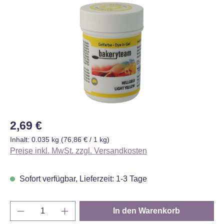
Bildergalerie überspringen
Regulärer Preis:
2,69 €
Inhalt:
0.035 kg
(76,86 € / 1 kg)
Preise inkl. MwSt. zzgl. Versandkosten
Sofort verfügbar, Lieferzeit: 1-3 Tage
Produkt Anzahl: Gib den gewünschten Wert e
In den Warenkorb