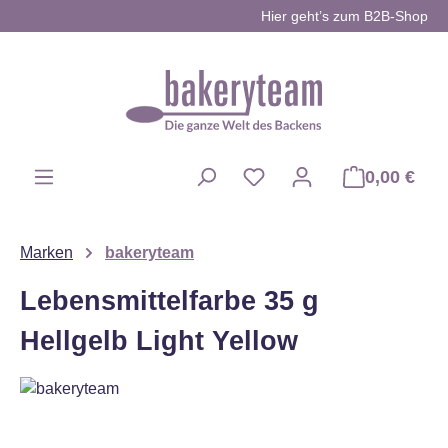
Hier geht’s zum B2B-Shop
Zum Hauptinhalt springen
0,00 €
Du hast 0 Produkte auf d
Marken
bakeryteam
Lebensmittelfarbe 35 g
Hellgelb Light Yellow