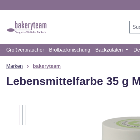
m Hauptinhalt springen
Zur Suche springen
Zur Hauptnavigation springen
Großverbraucher
Brotbackmischung
Backzutaten
De
Marken
bakeryteam
Lebensmittelfarbe 35 g 
Bildergalerie überspringen