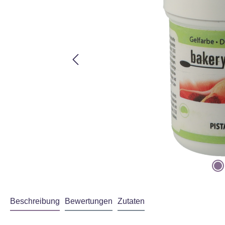
ass Ihre Daten an
immungen
gelesen
Beschreibung
Bewertungen
Zutaten