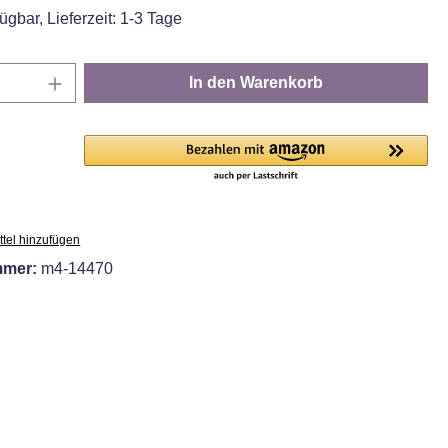
ügbar, Lieferzeit: 1-3 Tage
Anzahl: Gib den gewünschten Wert ein oder
In den Warenkorb
tel hinzufügen
mmer:
m4-14470