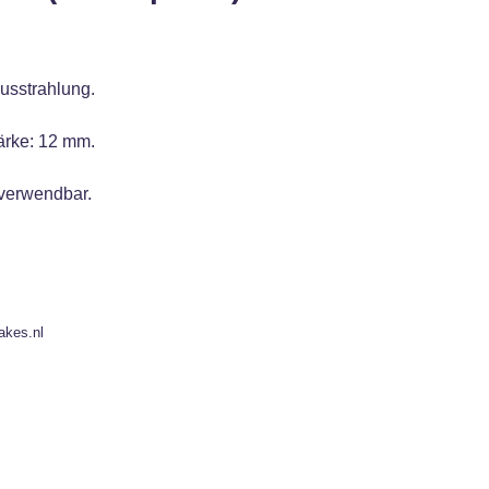
Ausstrahlung.
ärke: 12 mm.
 verwendbar.
akes.nl