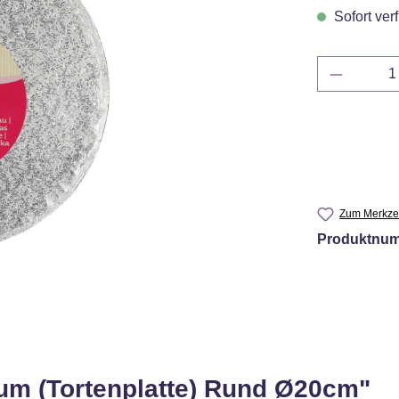
Sofort verf
Produkt 
Zum Merkzet
Produktnu
um (Tortenplatte) Rund Ø20cm"