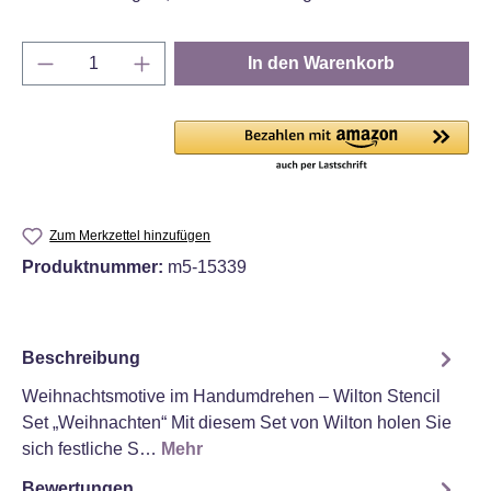
Produkt Anzahl: Gib den gewünschten Wert e
In den Warenkorb
Zum Merkzettel hinzufügen
Produktnummer:
m5-15339
Beschreibung
Weihnachtsmotive im Handumdrehen – Wilton Stencil
Set „Weihnachten“ Mit diesem Set von Wilton holen Sie
sich festliche S…
Mehr
Bewertungen