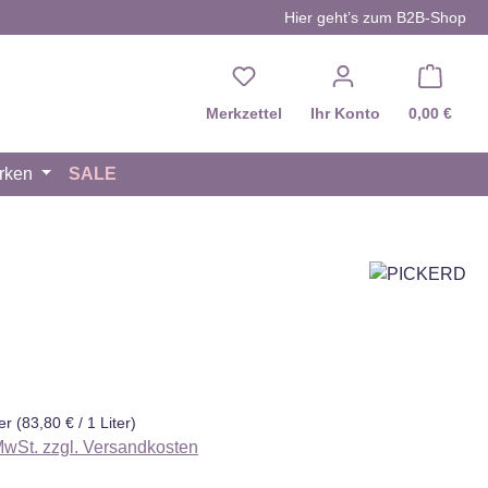
Hier geht’s zum B2B-Shop
Du hast 0 Produkte auf d
Merkzettel
Ihr Konto
0,00 €
rken
SALE
eis:
ter
(83,80 € / 1 Liter)
 MwSt. zzgl. Versandkosten