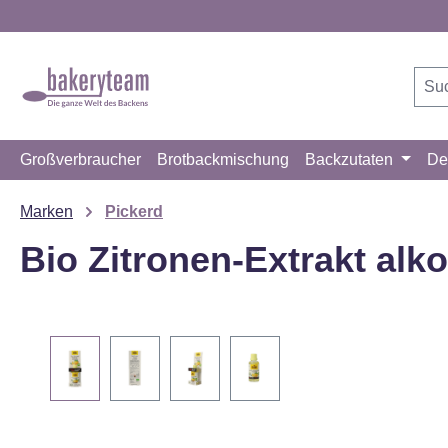
m Hauptinhalt springen
Zur Suche springen
Zur Hauptnavigation springen
Großverbraucher
Brotbackmischung
Backzutaten
De
Marken
Pickerd
Bio Zitronen-Extrakt alko
Bildergalerie überspringen