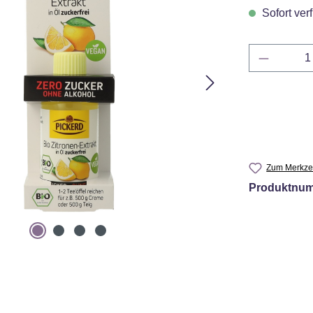
Sofort verf
Produkt 
Zum Merkzet
Produktnu