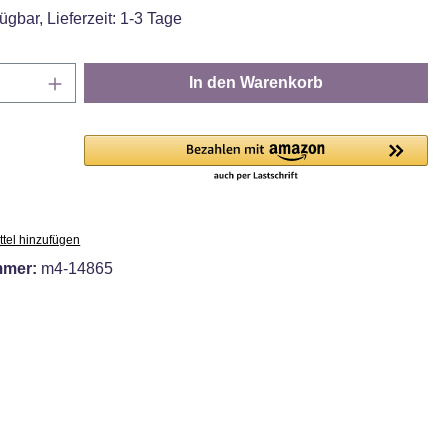
ügbar, Lieferzeit: 1-3 Tage
Anzahl: Gib den gewünschten Wert ein oder
In den Warenkorb
tel hinzufügen
mmer:
m4-14865