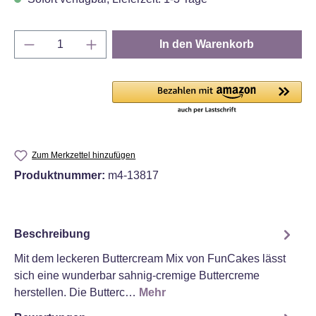
Produkt Anzahl: Gib den gewünschten Wert e
In den Warenkorb
Zum Merkzettel hinzufügen
Produktnummer:
m4-13817
Beschreibung
Mit dem leckeren Buttercream Mix von FunCakes lässt
sich eine wunderbar sahnig-cremige Buttercreme
herstellen. Die Butterc…
Mehr