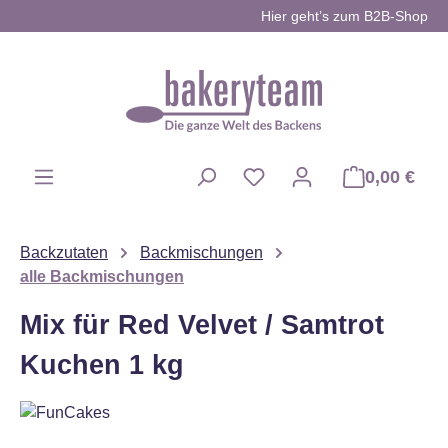
Hier geht’s zum B2B-Shop
Zum Hauptinhalt springen
0,00 €
Du hast 0 Produkte auf d
Backzutaten
Backmischungen
alle Backmischungen
Mix für Red Velvet / Samtrot
Kuchen 1 kg