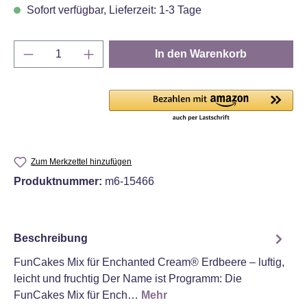
Sofort verfügbar, Lieferzeit: 1-3 Tage
Produkt Anzahl: Gib den gewünschten Wert e
In den Warenkorb
Zum Merkzettel hinzufügen
Produktnummer:
m6-15466
Beschreibung
FunCakes Mix für Enchanted Cream® Erdbeere – luftig,
leicht und fruchtig Der Name ist Programm: Die
FunCakes Mix für Ench…
Mehr