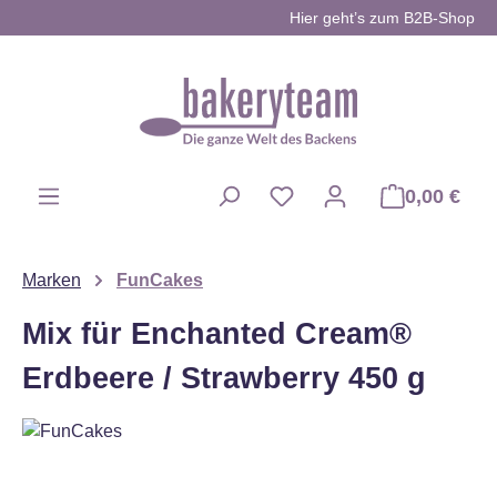
Hier geht’s zum B2B-Shop
Zum Hauptinhalt springen
0,00 €
Du hast 0 Produkte auf d
Marken
FunCakes
Mix für Enchanted Cream®
Erdbeere / Strawberry 450 g