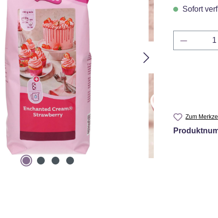
Sofort verf
Produkt 
Zum Merkzet
Produktnu