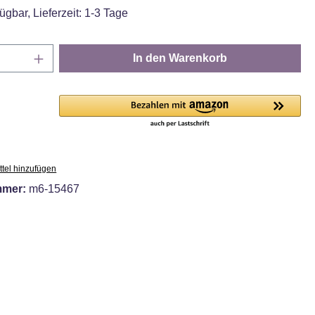
ügbar, Lieferzeit: 1-3 Tage
Anzahl: Gib den gewünschten Wert ein oder
In den Warenkorb
tel hinzufügen
mmer:
m6-15467