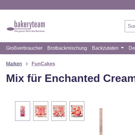
m Hauptinhalt springen
Zur Suche springen
Zur Hauptnavigation springen
Großverbraucher
Brotbackmischung
Backzutaten
De
Marken
FunCakes
Mix für Enchanted Cream
Bildergalerie überspringen