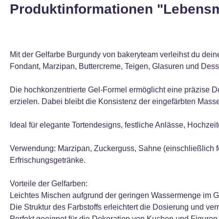
Produktinformationen "Lebensm
Mit der Gelfarbe Burgundy von bakeryteam verleihst du deine
Fondant, Marzipan, Buttercreme, Teigen, Glasuren und Desse
Die hochkonzentrierte Gel-Formel ermöglicht eine präzise 
erzielen. Dabei bleibt die Konsistenz der eingefärbten Mass
Ideal für elegante Tortendesigns, festliche Anlässe, Hochzei
Verwendung: Marzipan, Zuckerguss, Sahne (einschließlich f
Erfrischungsgetränke.
Vorteile der Gelfarben:
Leichtes Mischen aufgrund der geringen Wassermenge im G
Die Struktur des Farbstoffs erleichtert die Dosierung und ver
Perfekt geeignet für die Dekoration von Kuchen und Figuren