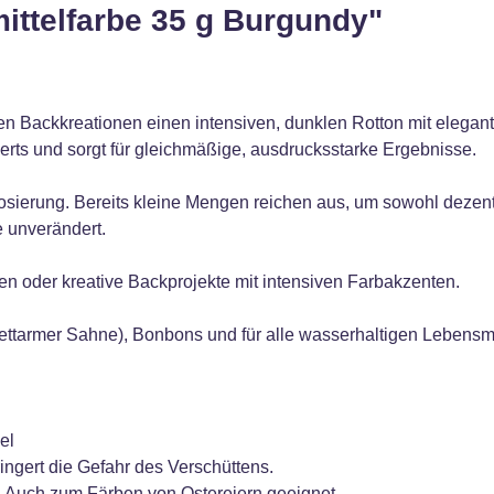
ittelfarbe 35 g Burgundy"
n Backkreationen einen intensiven, dunklen Rotton mit elegante
rts und sorgt für gleichmäßige, ausdrucksstarke Ergebnisse.
Dosierung. Bereits kleine Mengen reichen aus, um sowohl dezen
e unverändert.
ten oder kreative Backprojekte mit intensiven Farbakzenten.
ettarmer Sahne), Bonbons und für alle wasserhaltigen Lebensm
el
ringert die Gefahr des Verschüttens.
. Auch zum Färben von Ostereiern geeignet.