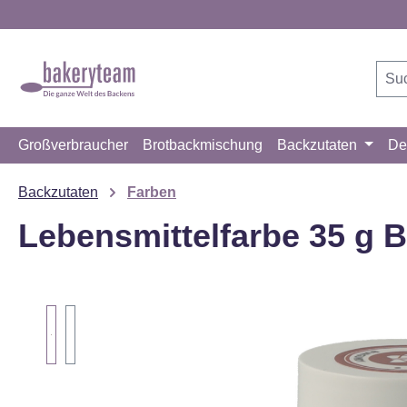
m Hauptinhalt springen
Zur Suche springen
Zur Hauptnavigation springen
Großverbraucher
Brotbackmischung
Backzutaten
De
Backzutaten
Farben
Lebensmittelfarbe 35 g 
Bildergalerie überspringen