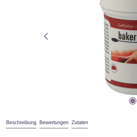
ass Ihre Daten an
immungen
gelesen
Beschreibung
Bewertungen
Zutaten