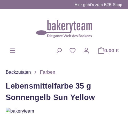
Hier geht’s zum B2B-Shop
Zum Hauptinhalt springen
0,00 €
Du hast 0 Produkte auf d
Backzutaten
Farben
Lebensmittelfarbe 35 g
Sonnengelb Sun Yellow