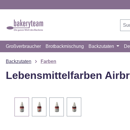
m Hauptinhalt springen
Zur Suche springen
Zur Hauptnavigation springen
Großverbraucher
Brotbackmischung
Backzutaten
De
Backzutaten
Farben
Lebensmittelfarben Airbr
Bildergalerie überspringen