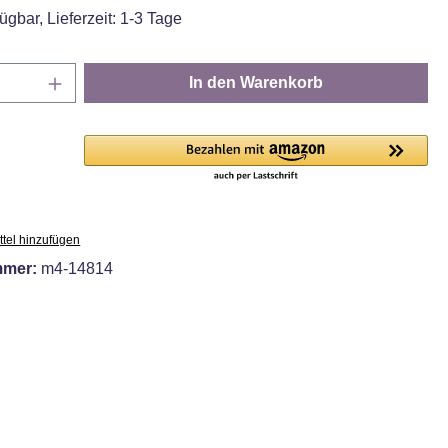
ügbar, Lieferzeit: 1-3 Tage
Anzahl: Gib den gewünschten Wert ein oder
In den Warenkorb
tel hinzufügen
mmer:
m4-14814