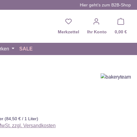
Hier geht’s zum B2B-Shop
Du hast 0 Produkte auf d
Merkzettel
Ihr Konto
0,00 €
rken
SALE
eis:
ter
(84,50 € / 1 Liter)
 MwSt. zzgl. Versandkosten