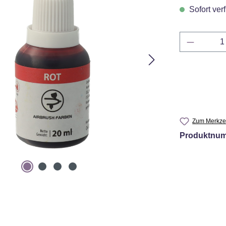
Sofort verf
Produkt 
Zum Merkzet
Produktnu