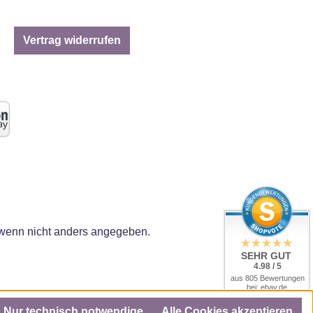
Vertrag widerrufen
enn nicht anders angegeben.
SEHR GUT
4.98 / 5
aus 805 Bewertungen
bei: ebay.de,
amazon.de, amazon.it,
shopvote.de
Nur technisch notwendige
Alle Cookies akzeptieren