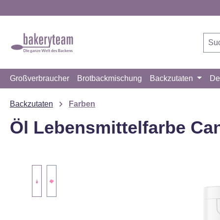
m Hauptinhalt springen
Zur Suche springen
Zur Hauptnavigation springen
Großverbraucher
Brotbackmischung
Backzutaten
De
Backzutaten
Farben
Öl Lebensmittelfarbe Ca
Bildergalerie überspringen