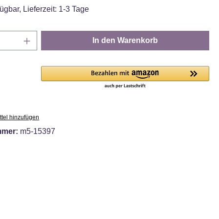
ügbar, Lieferzeit: 1-3 Tage
Anzahl: Gib den gewünschten Wert ein oder
In den Warenkorb
tel hinzufügen
mmer:
m5-15397