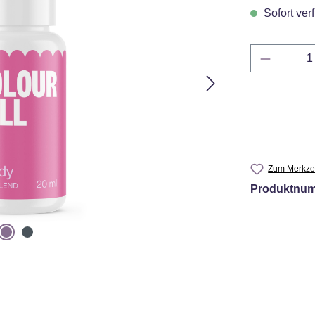
Sofort verf
Produkt 
Zum Merkzet
Produktnu