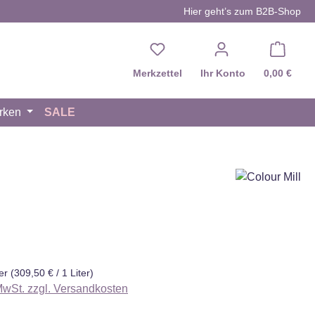
Hier geht’s zum B2B-Shop
Du hast 0 Produkte auf d
Merkzettel
Ihr Konto
0,00 €
rken
SALE
eis:
ter
(309,50 € / 1 Liter)
 MwSt. zzgl. Versandkosten