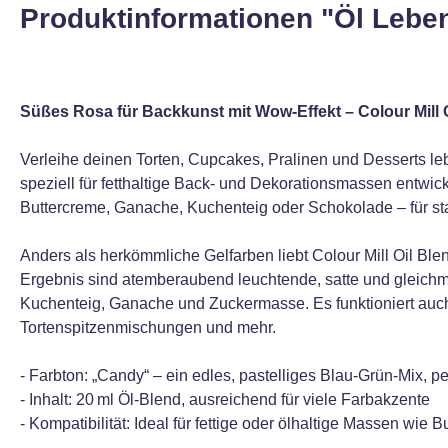
Produktinformationen "Öl Leben
Süßes Rosa für Backkunst mit Wow‑Effekt – Colour Mill 
Verleihe deinen Torten, Cupcakes, Pralinen und Desserts leb
speziell für fetthaltige Back‑ und Dekorationsmassen entwick
Buttercreme, Ganache, Kuchenteig oder Schokolade – für st
Anders als herkömmliche Gelfarben liebt Colour Mill Oil Blen
Ergebnis sind atemberaubend leuchtende, satte und gleichmä
Kuchenteig, Ganache und Zuckermasse. Es funktioniert auch
Tortenspitzenmischungen und mehr.
- Farbton: „Candy“ – ein edles, pastelliges Blau‑Grün‑Mix, per
- Inhalt: 20 ml Öl‑Blend, ausreichend für viele Farbakzente
- Kompatibilität: Ideal für fettige oder ölhaltige Massen wi