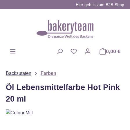
Hier geht’s zum B2B-Shop
Zum Hauptinhalt springen
0,00 €
Du hast 0 Produkte auf d
Backzutaten
Farben
Öl Lebensmittelfarbe Hot Pink
20 ml