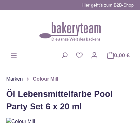
Hier geht’s zum B2B-Shop
Zum Hauptinhalt springen
0,00 €
Du hast 0 Produkte auf d
Marken
Colour Mill
Öl Lebensmittelfarbe Pool
Party Set 6 x 20 ml