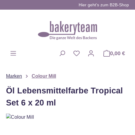
Hier geht’s zum B2B-Shop
Zum Hauptinhalt springen
0,00 €
Du hast 0 Produkte auf d
Marken
Colour Mill
Öl Lebensmittelfarbe Tropical
Set 6 x 20 ml