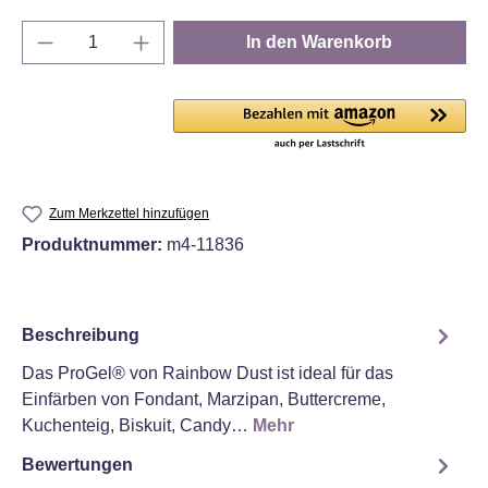
Produkt Anzahl: Gib den gewünschten Wert e
In den Warenkorb
Zum Merkzettel hinzufügen
Produktnummer:
m4-11836
Beschreibung
Das ProGel® von Rainbow Dust ist ideal für das
Einfärben von Fondant, Marzipan, Buttercreme,
Kuchenteig, Biskuit, Candy…
Mehr
Bewertungen