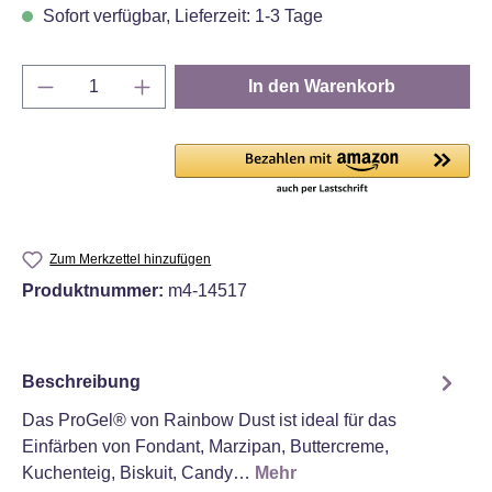
Sofort verfügbar, Lieferzeit: 1-3 Tage
Produkt Anzahl: Gib den gewünschten Wert e
In den Warenkorb
Zum Merkzettel hinzufügen
Produktnummer:
m4-14517
Beschreibung
Das ProGel® von Rainbow Dust ist ideal für das
Einfärben von Fondant, Marzipan, Buttercreme,
Kuchenteig, Biskuit, Candy…
Mehr