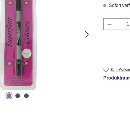
Sofort verf
Produkt 
Zum Merkzet
Produktnu