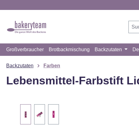
m Hauptinhalt springen
Zur Suche springen
Zur Hauptnavigation springen
Großverbraucher
Brotbackmischung
Backzutaten
De
Backzutaten
Farben
Lebensmittel-Farbstift L
Bildergalerie überspringen