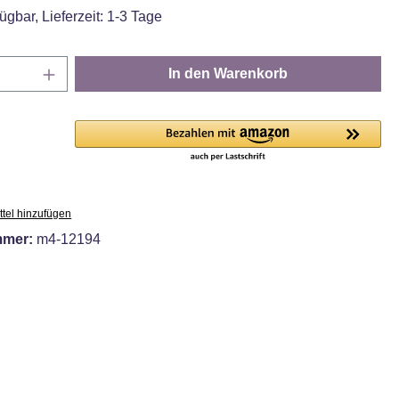
ügbar, Lieferzeit: 1-3 Tage
Anzahl: Gib den gewünschten Wert ein oder
In den Warenkorb
tel hinzufügen
mmer:
m4-12194