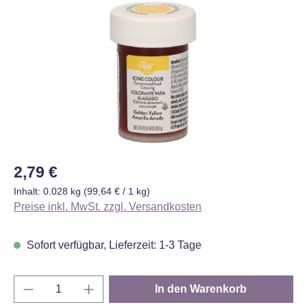
Bildergalerie überspringen
Regulärer Preis:
2,79 €
Inhalt:
0.028 kg
(99,64 € / 1 kg)
Preise inkl. MwSt. zzgl. Versandkosten
Sofort verfügbar, Lieferzeit: 1-3 Tage
Produkt Anzahl: Gib den gewünschten Wert e
In den Warenkorb