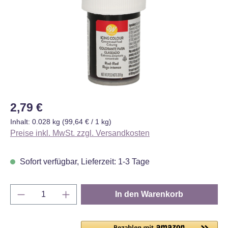
Regulärer Preis:
2,79 €
Inhalt:
0.028 kg
(99,64 € / 1 kg)
Preise inkl. MwSt. zzgl. Versandkosten
Sofort verfügbar, Lieferzeit: 1-3 Tage
Produkt Anzahl: Gib den gewünschten Wert e
In den Warenkorb