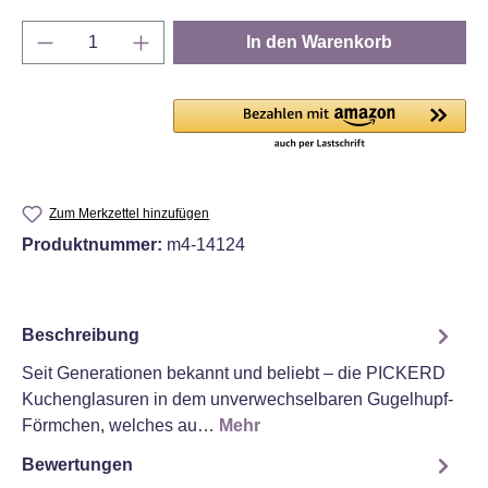
Produkt Anzahl: Gib den gewünschten Wert e
In den Warenkorb
Zum Merkzettel hinzufügen
Produktnummer:
m4-14124
Beschreibung
Seit Generationen bekannt und beliebt – die PICKERD
Kuchenglasuren in dem unverwechselbaren Gugelhupf-
Förmchen, welches au…
Mehr
Bewertungen