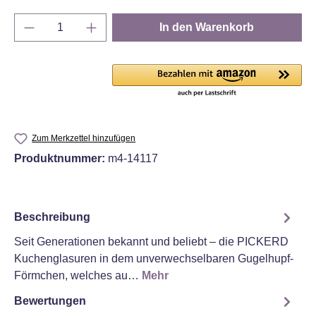
Produkt Anzahl: Gib den gewünschten Wert e
In den Warenkorb
Zum Merkzettel hinzufügen
Produktnummer:
m4-14117
Beschreibung
Seit Generationen bekannt und beliebt – die PICKERD
Kuchenglasuren in dem unverwechselbaren Gugelhupf-
Förmchen, welches au…
Mehr
Bewertungen