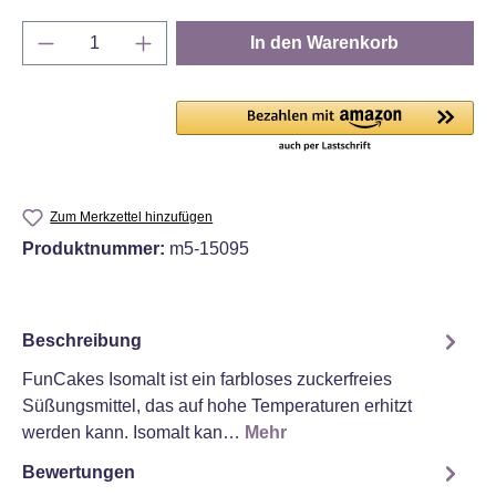
Produkt Anzahl: Gib den gewünschten Wert e
In den Warenkorb
Zum Merkzettel hinzufügen
Produktnummer:
m5-15095
Beschreibung
FunCakes Isomalt ist ein farbloses zuckerfreies
Süßungsmittel, das auf hohe Temperaturen erhitzt
werden kann. Isomalt kan…
Mehr
Bewertungen